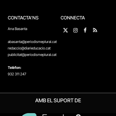
CONTACTA'NS
CONNECTA
Ana Basanta
X
Instagram
Facebook
RSS
(Twitter)
abasanta@periodismeplural.cat
redaccio@diarieducacio.cat
publicitat@periodismeplural.cat
Telèfon:
932 311 247
AMB EL SUPORT DE