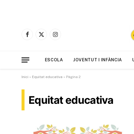
Facebook
X
Instagram
(Twitter)
ESCOLA
JOVENTUT I INFÀNCIA
Inici
»
Equitat educativa
»
Pàgina 2
Equitat educativa