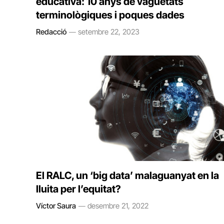
educativa: 10 anys de vaguetats
terminològiques i poques dades
Redacció
setembre 22, 2023
El RALC, un ‘big data’ malaguanyat en la
lluita per l’equitat?
Víctor Saura
desembre 21, 2022