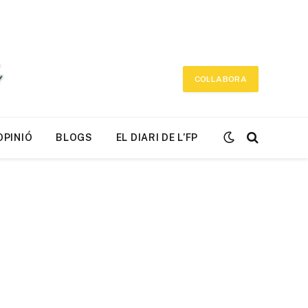
COL·LABORA
OPINIÓ
BLOGS
EL DIARI DE L’FP