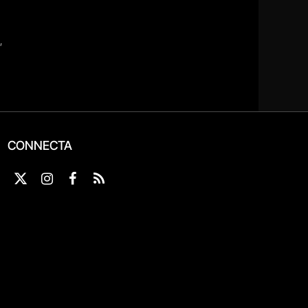
CONNECTA
X
Instagram
Facebook
RSS
(Twitter)