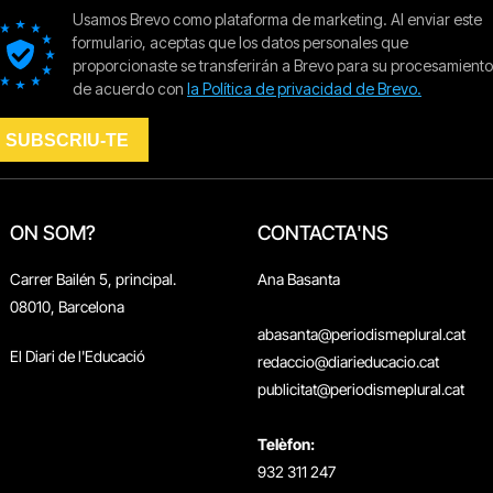
ON SOM?
CONTACTA'NS
Carrer Bailén 5, principal.
Ana Basanta
08010, Barcelona
abasanta@periodismeplural.cat
El Diari de l'Educació
redaccio@diarieducacio.cat
publicitat@periodismeplural.cat
Telèfon:
932 311 247