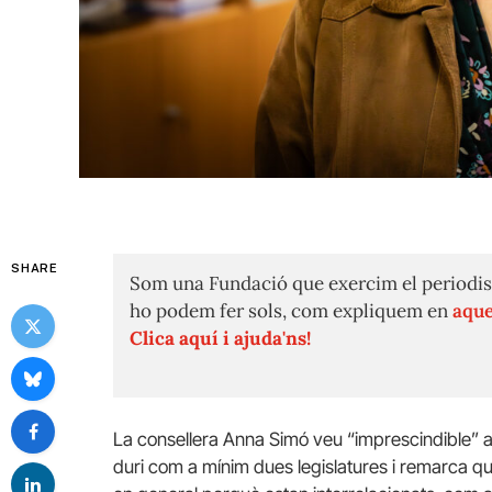
SHARE
Som una Fundació que exercim el periodis
ho podem fer sols, com expliquem en
aque
Clica aquí i ajuda'ns!
La consellera Anna Simó veu “imprescindible” as
duri com a mínim dues legislatures i remarca qu