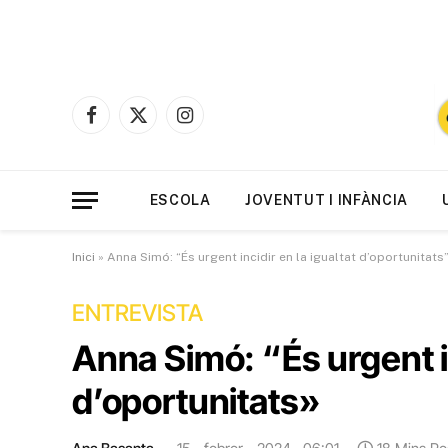
Facebook
X
Instagram
(Twitter)
ESCOLA
JOVENTUT I INFÀNCIA
Inici
»
Anna Simó: “És urgent incidir en la igualtat d’oportunitats
ENTREVISTA
Anna Simó: “És urgent in
d’oportunitats»