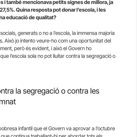
s i també mencionava petits signes de millora, ja
27,5%. Quina resposta pot donar l’escola, i les
una educació de qualitat?
socials, generats o no a l’escola, la immensa majoria
ls. Això jo intento veure-ho com una oportunitat del
lment, però és evident, i això el Govern ho
e l’escola sola no pot lluitar contra la segregació o
ontra la segregació o contra les
umnat
pobresa infantil que el Govern va aprovar a l’octubre
que continua treballant-hi per abordar tots els