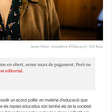
Anna Simó, consellera d'Educació | Pol Rius
me en obert, sense murs de pagament. Però no
st editorial.
solir un acord polític en matèria d’educació que
e els reptes educatius són també els de la societat