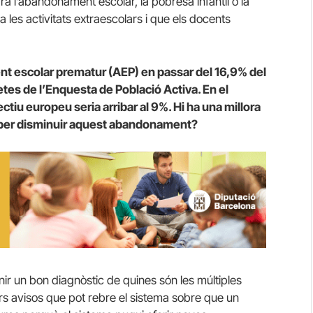
a l’abandonament escolar, la pobresa infantil o la
les activitats extraescolars i que els docents
t escolar prematur (AEP) en passar del 16,9% del
tes de l’Enquesta de Població Activa. En el
ectiu europeu seria arribar al 9%. Hi ha una millora
er per disminuir aquest abandonament?
nir un bon diagnòstic de quines són les múltiples
s avisos que pot rebre el sistema sobre que un