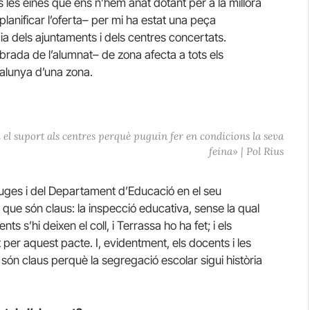
s les eines que ens n’hem anat dotant per a la millora
planificar l’oferta– per mi ha estat una peça
ia dels ajuntaments i dels centres concertats.
librada de l’alumnat– de zona afecta a tots els
alunya d’una zona.
 el suport als centres perquè puguin fer en condicions la seva
feina» | Pol Rius
euges i del Departament d’Educació en el seu
 que són claus: la inspecció educativa, sense la qual
nts s’hi deixen el coll, i Terrassa ho ha fet; i els
per aquest pacte. I, evidentment, els docents i les
són claus perquè la segregació escolar sigui història