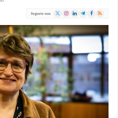
ead
X
Instagram
LinkedIn
Telegram
Facebook
RSS
Segueix-nos
(Twitter)