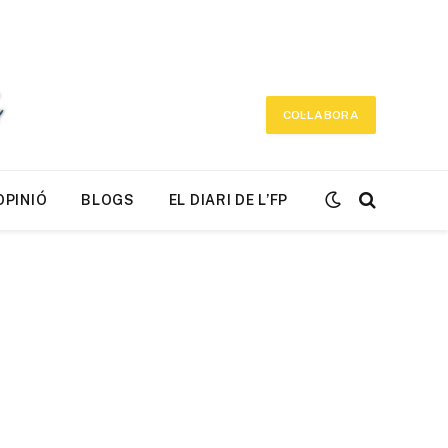
COL·LABORA
OPINIÓ
BLOGS
EL DIARI DE L’FP