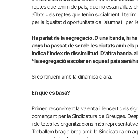
reptes que tenim de país, que no estan aïllats el
aïllats dels reptes que tenim socialment. I ten
per la igualtat d’oportunitats de l’alumnat i per 
Ha parlat de la segregació. D’una banda, hi h
anys ha passat de ser de les ciutats amb els 
indica l’índex de dissimilitud. D’altra banda,
“la segregació escolar en aquest país serà hi
Si continuem amb la dinàmica d’ara.
En què es basa?
Primer, reconeixent la valentia i l’encert dels s
començant per la Sindicatura de Greuges. Desp
i de totes les organitzacions més representative
Treballem braç a braç amb la Sindicatura en a