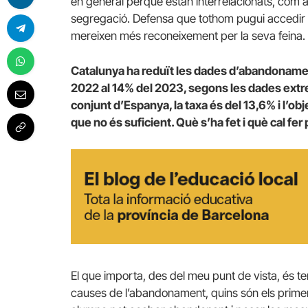
en general perquè estan interrelacionats, com ar
segregació. Defensa que tothom pugui accedir a 
mereixen més reconeixement per la seva feina.
Catalunya ha reduït les dades d’abandonamen
2022 al 14% del 2023, segons les dades extre
conjunt d’Espanya, la taxa és del 13,6% i l’obj
que no és suficient. Què s’ha fet i què cal f
El que importa, des del meu punt de vista, és te
causes de l’abandonament, quins són els primer