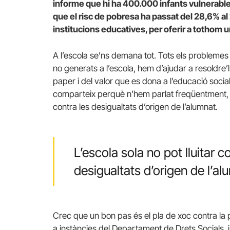
informe que hi ha 400.000 infants vulnerable
que el risc de pobresa ha passat del 28,6% al 
institucions educatives, per oferir a tothom 
A l’escola se’ns demana tot. Tots els problemes 
no generats a l’escola, hem d’ajudar a resoldre’
paper i del valor que es dona a l’educació socia
comparteix perquè n’hem parlat freqüentment, qu
contra les desigualtats d’origen de l’alumnat.
L’escola sola no pot lluitar c
desigualtats d’origen de l’al
Crec que un bon pas és el pla de xoc contra la 
a instàncies del Departament de Drets Socials i 