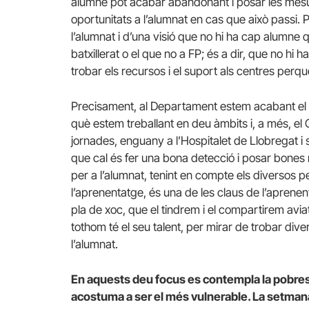
alumne pot acabar abandonant i posar les mesu
oportunitats a l’alumnat en cas que això passi. 
l’alumnat i d’una visió que no hi ha cap alumne
batxillerat o el que no a FP; és a dir, que no hi
trobar els recursos i el suport als centres perqu
Precisament, al Departament estem acabant el 
què estem treballant en deu àmbits i, a més, el
jornades, enguany a l’Hospitalet de Llobregat i 
que cal és fer una bona detecció i posar bones m
per a l’alumnat, tenint en compte els diversos per
l’aprenentatge, és una de les claus de l’aprenent
pla de xoc, que el tindrem i el compartirem aviat
tothom té el seu talent, per mirar de trobar diver
l’alumnat.
En aquests deu focus es contempla la pobresa
acostuma a ser el més vulnerable. La setman