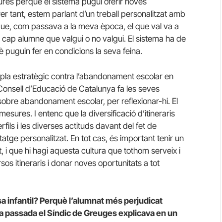
res perquè el sistema pugui oferir noves
Per tant, estem parlant d’un treball personalitzat amb
 que, com passava a la meva època, el que val va a
 ha cap alumne que valgui o no valgui. El sistema ha de
è puguin fer en condicions la seva feina.
pla estratègic contra l’abandonament escolar en
 Consell d’Educació de Catalunya fa les seves
sobre abandonament escolar, per reflexionar-hi. El
esures. I entenc que la diversificació d’itineraris
fils i les diverses actituds davant del fet de
atge personalitzat. En tot cas, és important tenir un
, i que hi hagi aquesta cultura que tothom serveix i
sos itineraris i donar noves oportunitats a tot
 infantil? Perquè l’alumnat més perjudicat
a passada el Síndic de Greuges explicava en un