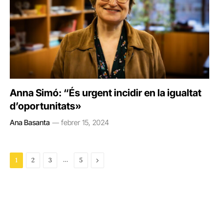
Anna Simó: “És urgent incidir en la igualtat
d’oportunitats»
Ana Basanta
febrer 15, 2024
…
Next
1
2
3
5