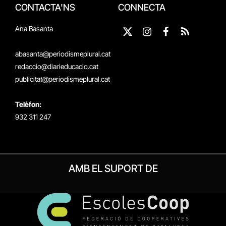
CONTACTA'NS
CONNECTA
Ana Basanta
X
Instagram
Facebook
RSS
(Twitter)
abasanta@periodismeplural.cat
redaccio@diarieducacio.cat
publicitat@periodismeplural.cat
Telèfon:
932 311 247
AMB EL SUPORT DE