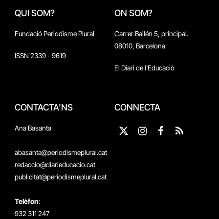
QUI SOM?
ON SOM?
Fundació Periodisme Plural
Carrer Bailén 5, principal.
08010, Barcelona
ISSN 2339 - 9619
El Diari de l'Educació
CONTACTA'NS
CONNECTA
Ana Basanta
X
Instagram
Facebook
RSS
(Twitter)
abasanta@periodismeplural.cat
redaccio@diarieducacio.cat
publicitat@periodismeplural.cat
Telèfon:
932 311 247