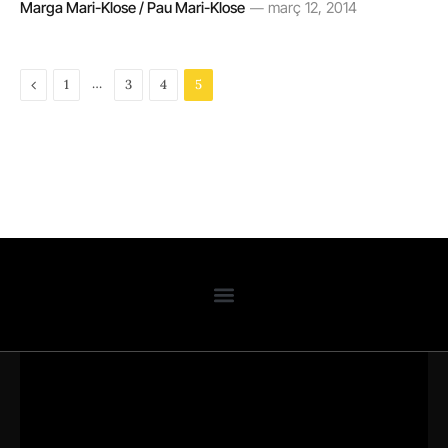
Marga Mari-Klose / Pau Mari-Klose
març 12, 2014
Previous
…
1
3
4
5