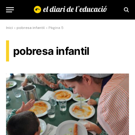
Inici
»
pobresa infantil
»
Pàgina 5
pobresa infantil