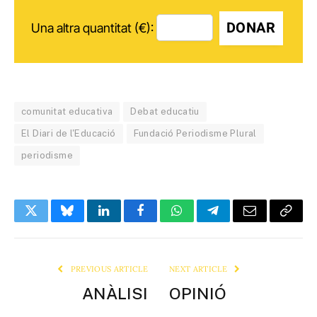
DONAR
Una altra quantitat (€):
comunitat educativa
Debat educatiu
El Diari de l'Educació
Fundació Periodisme Plural
periodisme
Twitter
Bluesky
LinkedIn
Facebook
WhatsApp
Telegram
Email
Copy
Link
PREVIOUS ARTICLE
NEXT ARTICLE
ANÀLISI
OPINIÓ