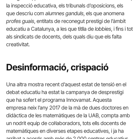
la inspecció educativa, els tribunals d’oposicions, els
que descriu com
alumnes ganduls
, els que anomena
profes guais
, entitats de reconegut prestigi de l’àmbit
educatiu a Catalunya, a les que titlla de
lobbies
, i fins i tot
als sindicats de docents, dels quals diu que els falta
creativitat.
Desinformació, crispació
Una altra mostra recent d’aquest estat de tensió en el
debat educatiu ha estat la campanya de desprestigi
que ha sofert el programa Innovamat. Aquesta
empresa neix l’any 2017 de la mà de dues doctores en
didàctica de les matemàtiques de la UAB, compta amb
un nodrit equip de col·laboradors, tots ells docents de
matemàtiques en diverses etapes educatives, i ja ha
arribat a acords amb més de 2.000 centres educatius