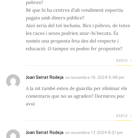
pobres?
Bé que hi ha centres d’alt rendiment esportiu
pagats amb diners públics?
Això seria del tot inclusiu. Rics i pobres, de totes
les races i sexes podrien anar-hi becats. És
només una proposta feta des del respecte i
educació. O tampoc es poden fer propostes?
REPLY
Joan Serrat Rodeja
on
novembre 16, 2024 6:48 pm
A la nit també esteu de guàrdia per eliminar els
comentaris que no us agraden? Dormireu poc
avui
REPLY
Joan Serrat Rodeja
on
novembre 17, 2024 8:31 pm