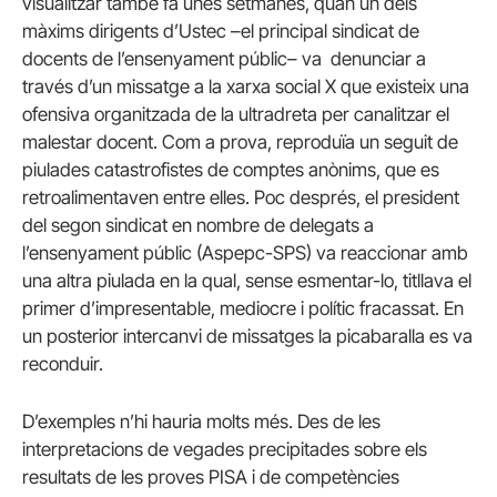
visualitzar també fa unes setmanes, quan un dels
màxims dirigents d’Ustec –el principal sindicat de
docents de l’ensenyament públic– va denunciar a
través d’un missatge a la xarxa social X que existeix una
ofensiva organitzada de la ultradreta per canalitzar el
malestar docent. Com a prova, reproduïa un seguit de
piulades catastrofistes de comptes anònims, que es
retroalimentaven entre elles. Poc després, el president
del segon sindicat en nombre de delegats a
l’ensenyament públic (Aspepc-SPS) va reaccionar amb
una altra piulada en la qual, sense esmentar-lo, titllava el
primer d’impresentable, mediocre i polític fracassat. En
un posterior intercanvi de missatges la picabaralla es va
reconduir.
D’exemples n’hi hauria molts més. Des de les
interpretacions de vegades precipitades sobre els
resultats de les proves PISA i de competències