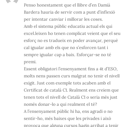
Penso honestament que el llibre d’en Damià
Bardera hauria de servir com a punt d’inflexió
per intentar canviar i millorar les coses.
Amb el sistema públic educatiu actual els qui
excel.leixen ho tenen complicat veient que el seu
esforç no es tradueix en poder avançar, perquè
cal igualar amb els que no s’esforcen tant i
sempre igualar cap a baix. Esforçar-se no té
premi.
Essent obligatori l’ensenyament fins a 4t d’ESO,
molts nens passen curs malgrat no tenir el nivell
exigit. Just com exemple tots acaben amb el
Certificat de català C1. Realment ens creiem que
tenen tots el nivell de Català C1 o seria més just
només donar-lo a qui realment el té?
A l’ensenyament públic hi ha, ens agradi o no
sentir-ho, més baixes que les privades i això
provoca que alguna cursos hagin arribat a tenir