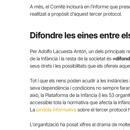
A més, el Comitè inclourà en l’informe que pres
realitzat a propòsit d’aquest tercer protocol.
Difondre les eines entre e
Per Adolfo Lacuesta Antón, un dels principals rep
de la Infància i la resta de la societat és
«difond
seus drets i les possibilitats que els ofereix aqu
Tot i que els nens poden acudir a les instàncie
seva dependència i condicions no sempre faran f
això, la Plataforma de la Infància (i les 53 organ
accessible tota la normativa que afecta la inf
La
píndola informativa
sobre el tercer protocol
L’organització ha posat xifres al drama de molte