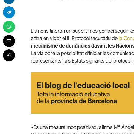
Els nens tindran un suport més per perseguir les 
entra en vigor el III Protocol facultatiu de
la Conv
mecanisme de denúncies davant les Nacion
La via obre la possibilitat d’iniciar les comuni
representants i als Estats signants del protocol.
«És una mesura molt positiva», afirma Mª Ángeles