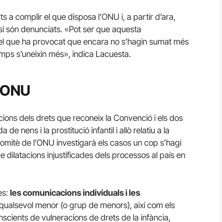
s a complir el que disposa l’ONU i, a partir d’ara,
i són denunciats. «Pot ser que aquesta
 el que ha provocat que encara no s’hagin sumat més
mps s’uneixin més», indica Lacuesta.
l’ONU
cions dels drets que reconeix la Convenció i els dos
e nens i la prostitució infantil i allò relatiu a la
Comitè de l’ONU investigarà els casos un cop s’hagi
de dilatacions injustificades dels processos al país en
es:
les comunicacions individuals i les
 qualsevol menor (o grup de menors), així com els
cients de vulneracions de drets de la infància,