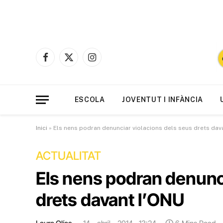
Facebook
X
Instagram
(Twitter)
ESCOLA
JOVENTUT I INFÀNCIA
Inici
»
Els nens podran denunciar violacions dels seus drets dav
ACTUALITAT
Els nens podran denunci
drets davant l’ONU