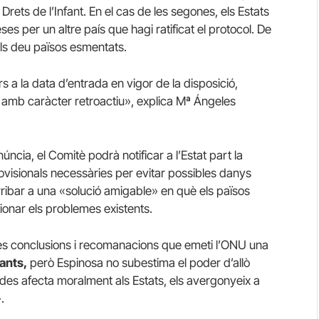
 Drets de l’Infant. En el cas de les segones, els Estats
s per un altre país que hagi ratificat el protocol. De
ls deu països esmentats.
 a la data d’entrada en vigor de la disposició,
en amb caràcter retroactiu», explica Mª Ángeles
úncia, el Comitè podrà notificar a l’Estat part la
isionals necessàries per evitar possibles danys
arribar a una «solució amigable» en què els països
ucionar els problemes existents.
les conclusions i recomanacions que emeti l’ONU una
ants,
però Espinosa no subestima el poder d’allò
des afecta moralment als Estats, els avergonyeix a
.