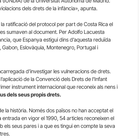
cia (IUNDIA) de la Universitat Autònoma de Madrid.
iolacions dels drets de la infància», apunta.
a ratificació del protocol per part de Costa Rica el
e es sumaven al document. Per Adolfo Lacuesta
fància, que Espanya estigui dins d’aquesta reduïda
a, Gabon, Eslovàquia, Montenegro, Portugal i
ncarregada d’investigar les vulneracions de drets.
’aplicació de la Convenció dels Drets de l’Infant
rimer instrument internacional que reconeix als nens i
tius dels seus propis drets.
 de la història. Només dos països no han acceptat el
 entrada en vigor el 1990, 54 articles reconeixen el
b els seus pares i a que es tingui en compte la seva
tres.