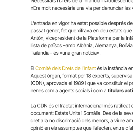
Necessitats i Drets de la Infància i l’Adolescèn
«Era molt necessària una via per denunciar les v
L’entrada en vigor ha estat possible després de l
passat gener, fet que xifrava en deu estats qu
Antón, vicepresident de la Plataforma per la In
llista de països –amb Albània, Alemanya, Bolívi
Tailàndia– és «una gran notícia».
El
Comitè dels Drets de l’Infant
és la instància e
Aquest òrgan, format per 18 experts, supervisa l
(CDN), aprovada el 1989 i que va constituir el p
nenes com a agents socials i com a
titulars ac
La CDN és el tractat internacional més ratificat
document: Estats Units i Somàlia. Des de la seva
dret a la no discrimació dels menors, a viure am
opinió en els assumptes que l’afecten, entre d’al