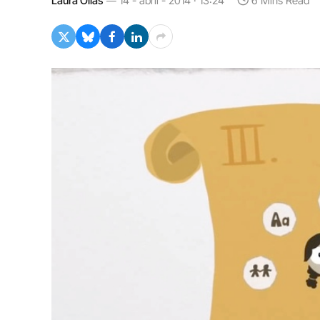
Laura Olías
14 - abril - 2014 · 13:24
6 Mins Read