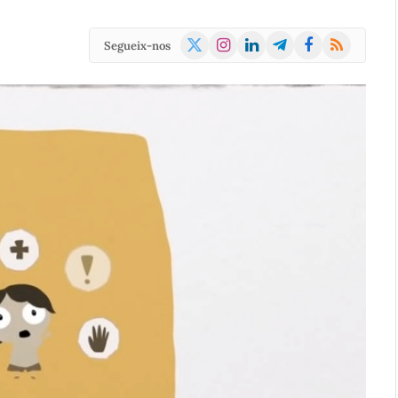
X
Instagram
LinkedIn
Telegram
Facebook
RSS
Segueix-nos
(Twitter)