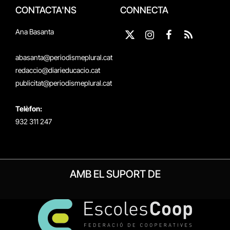
CONTACTA'NS
CONNECTA
Ana Basanta
X
Instagram
Facebook
RSS
(Twitter)
abasanta@periodismeplural.cat
redaccio@diarieducacio.cat
publicitat@periodismeplural.cat
Telèfon:
932 311 247
AMB EL SUPORT DE