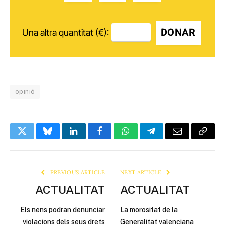
DONAR
Una altra quantitat (€):
opinió
Twitter
Bluesky
LinkedIn
Facebook
WhatsApp
Telegram
Email
Copy
Link
PREVIOUS ARTICLE
NEXT ARTICLE
ACTUALITAT
ACTUALITAT
Els nens podran denunciar
La morositat de la
violacions dels seus drets
Generalitat valenciana