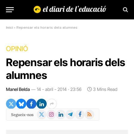
Inici
»
Repensar els horaris dels alumnes
OPINIÓ
Repensar els horaris dels
alumnes
Manel Belda
14 - abril - 2014 · 23:56
3 Mins Read
X
Instagram
LinkedIn
Telegram
Facebook
RSS
Segueix-nos
(Twitter)