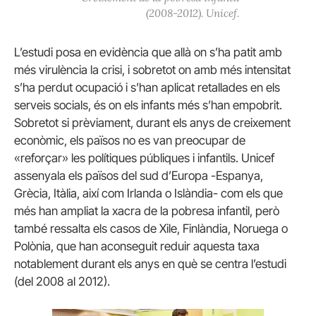
(2008-2012). Unicef.
L’estudi posa en evidència que allà on s’ha patit amb
més virulència la crisi, i sobretot on amb més intensitat
s’ha perdut ocupació i s’han aplicat retallades en els
serveis socials, és on els infants més s’han empobrit.
Sobretot si prèviament, durant els anys de creixement
econòmic, els països no es van preocupar de
«reforçar» les polítiques públiques i infantils. Unicef
assenyala els països del sud d’Europa -Espanya,
Grècia, Itàlia, així com Irlanda o Islàndia- com els que
més han ampliat la xacra de la pobresa infantil, però
també ressalta els casos de Xile, Finlàndia, Noruega o
Polònia, que han aconseguit reduir aquesta taxa
notablement durant els anys en què se centra l’estudi
(del 2008 al 2012).