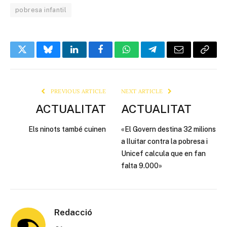
pobresa infantil
Twitter
Bluesky
LinkedIn
Facebook
WhatsApp
Telegram
Email
Copy
Link
PREVIOUS ARTICLE
NEXT ARTICLE
ACTUALITAT
ACTUALITAT
Els ninots també cuinen
«El Govern destina 32 milions
a lluitar contra la pobresa i
Unicef ​​calcula que en fan
falta 9.000»
Redacció