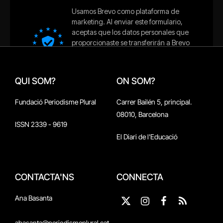
QUI SOM?
ON SOM?
Fundació Periodisme Plural
Carrer Bailén 5, principal.
08010, Barcelona
ISSN 2339 - 9619
El Diari de l'Educació
CONTACTA'NS
CONNECTA
Ana Basanta
X
Instagram
Facebook
RSS
(Twitter)
abasanta@periodismeplural.cat