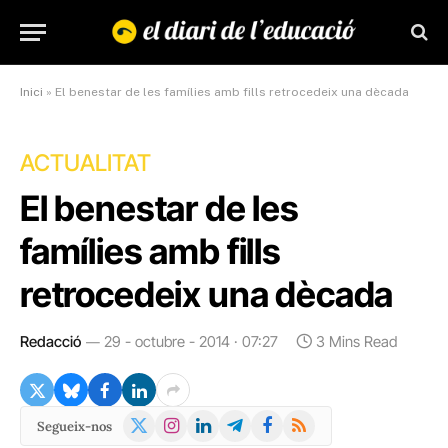
Inici
»
El benestar de les famílies amb fills retrocedeix una dècada
ACTUALITAT
El benestar de les
famílies amb fills
retrocedeix una dècada
Redacció
29 - octubre - 2014 · 07:27
3 Mins Read
X
Instagram
LinkedIn
Telegram
Facebook
RSS
Segueix-nos
(Twitter)