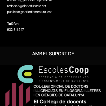
redaccio@diarieducacio.cat
publicitat@periodismeplural.cat
Telèfon:
932 311 247
AMB EL SUPORT DE