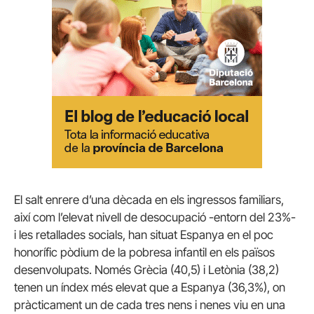
El salt enrere d’una dècada en els ingressos familiars,
així com l’elevat nivell de desocupació -entorn del 23%-
i les retallades socials, han situat Espanya en el poc
honorífic pòdium de la pobresa infantil en els països
desenvolupats. Només Grècia (40,5) i Letònia (38,2)
tenen un índex més elevat que a Espanya (36,3%), on
pràcticament un de cada tres nens i nenes viu en una