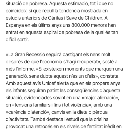
situació de pobresa. Aquesta estimació, tot i que no
coincideix, sí que recull la tendència mostrada en
estudis anteriors de Càritas i Save de Children. A
Espanya en els últims anys uns 800.000 menors han
entrat en aquesta espiral de pobresa de la qual és tan
difícil sortir.
«La Gran Recessió seguirà castigant els nens molt
després de que l’economia s’hagi recuperat», sosté a
més l’informe. «Si existeixen moments que marquen una
generació, sens dubte aquest n’és un d’ells», constata.
Amb aquest avís Unicef alerta que en els propers anys
els infants seguiran patint les conseqüències d’aquesta
situació, evidenciades sovint en una «major alienació»,
en «tensions familiars i fins i tot violència», amb una
«carència d’atenció», canvis en la dieta o pèrdua
d’activitats. També destaca l’estudi que la crisi ha
provocat una retrocés en els nivells de fertilitat inèdit en