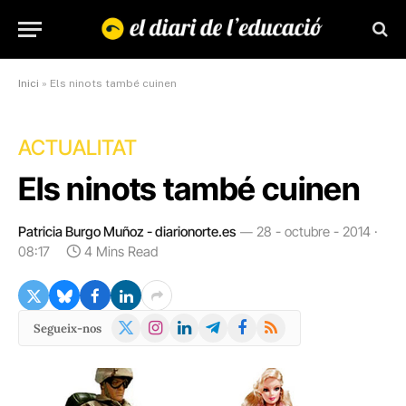
Inici
»
Els ninots també cuinen
ACTUALITAT
Els ninots també cuinen
Patricia Burgo Muñoz - diarionorte.es
28 - octubre - 2014 ·
08:17
4 Mins Read
X
Instagram
LinkedIn
Telegram
Facebook
RSS
Segueix-nos
(Twitter)