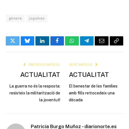
gènere
joguines
Twitter
Bluesky
LinkedIn
Facebook
WhatsApp
Telegram
Email
Copy
Link
PREVIOUS ARTICLE
NEXT ARTICLE
ACTUALITAT
ACTUALITAT
La guerra no és la resposta:
El benestar de les famílies
resisteix la militarització de
amb fills retrocedeix una
la joventut!
dècada
Patricia Burgo Muñoz - diarionorte.es