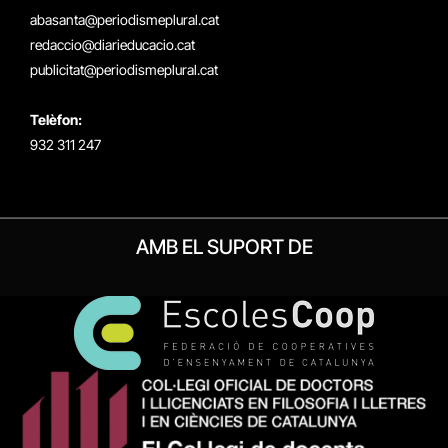
(Twitter)
abasanta@periodismeplural.cat
redaccio@diarieducacio.cat
publicitat@periodismeplural.cat
Telèfon:
932 311 247
AMB EL SUPORT DE