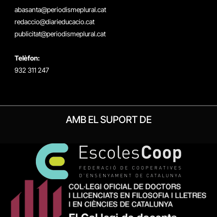
(Twitter)
abasanta@periodismeplural.cat
redaccio@diarieducacio.cat
publicitat@periodismeplural.cat
Telèfon:
932 311 247
AMB EL SUPORT DE