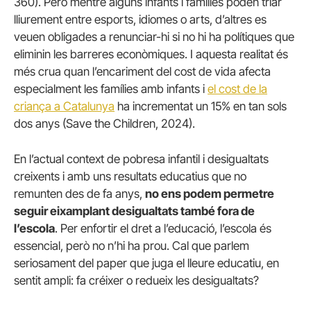
360). Però mentre alguns infants i famílies poden triar
lliurement entre esports, idiomes o arts, d’altres es
veuen obligades a renunciar-hi si no hi ha polítiques que
eliminin les barreres econòmiques. I aquesta realitat és
més crua quan l’encariment del cost de vida afecta
especialment les famílies amb infants i
el cost de la
criança a Catalunya
ha incrementat un 15% en tan sols
dos anys (Save the Children, 2024).
En l’actual context de pobresa infantil i desigualtats
creixents i amb uns resultats educatius que no
remunten des de fa anys,
no ens podem permetre
seguir eixamplant desigualtats també fora de
l’escola
. Per enfortir el dret a l’educació, l’escola és
essencial, però no n’hi ha prou. Cal que parlem
seriosament del paper que juga el lleure educatiu, en
sentit ampli: fa créixer o redueix les desigualtats?