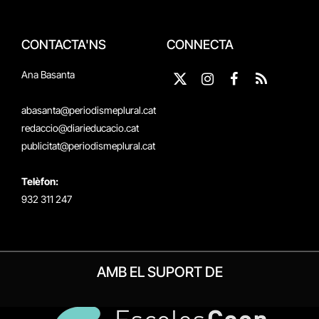
CONTACTA'NS
CONNECTA
Ana Basanta
X
Instagram
Facebook
RSS
(Twitter)
abasanta@periodismeplural.cat
redaccio@diarieducacio.cat
publicitat@periodismeplural.cat
Telèfon:
932 311 247
AMB EL SUPORT DE