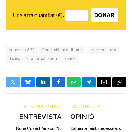
DONAR
Una altra quantitat (€):
educació 360
Educació en el lleure
extraescolars
lleure
Lleure educatiu
opinió
Twitter
Bluesky
LinkedIn
Facebook
WhatsApp
Telegram
Email
Copy
Link
PREVIOUS ARTICLE
NEXT ARTICLE
ENTREVISTA
OPINIÓ
Núria Cuxart Ainaud: “Jo
L’alumnat amb necessitats