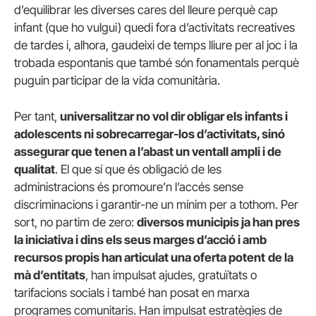
d’equilibrar les diverses cares del lleure perquè cap
infant (que ho vulgui) quedi fora d’activitats recreatives
de tardes i, alhora, gaudeixi de temps lliure per al joc i la
trobada espontanis que també són fonamentals perquè
puguin participar de la vida comunitària.
Per tant,
universalitzar no vol dir obligar els infants i
adolescents ni sobrecarregar-los d’activitats, sinó
assegurar que tenen a l’abast un ventall ampli i de
qualitat
. El que sí que és obligació de les
administracions és promoure’n l’accés sense
discriminacions i garantir-ne un mínim per a tothom. Per
sort, no partim de zero:
diversos municipis ja han pres
la iniciativa i dins els seus marges d’acció i amb
recursos propis han articulat una oferta potent
de la
mà d’entitats
, han impulsat ajudes, gratuïtats o
tarifacions socials i també han posat en marxa
programes comunitaris. Han impulsat estratègies de