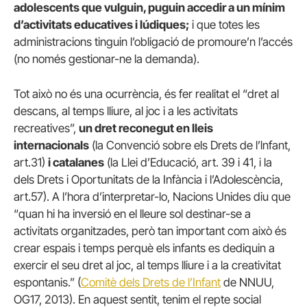
adolescents que vulguin, puguin accedir a un mínim
d’activitats educatives i lúdiques;
i que totes les
administracions tinguin l’obligació de promoure’n l’accés
(no només gestionar-ne la demanda).
Tot això no és una ocurrència, és fer realitat el “dret al
descans, al temps lliure, al joc i a les activitats
recreatives”,
un dret reconegut en lleis
internacionals
(la Convenció sobre els Drets de l’lnfant,
art.31)
i catalanes
(la Llei d’Educació, art. 39 i 41, i la
dels Drets i Oportunitats de la Infància i l’Adolescència,
art.57). A l’hora d’interpretar-lo, Nacions Unides diu que
“quan hi ha inversió en el lleure sol destinar-se a
activitats organitzades, però tan important com això és
crear espais i temps perquè els infants es dediquin a
exercir el seu dret al joc, al temps lliure i a la creativitat
espontanis.” (
Comitè dels Drets de l’Infant
de NNUU,
OG17, 2013). En aquest sentit, tenim el repte social