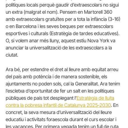
polítiques locals perquè gaudir d’extraescolars no sigui
un extra (malgrat el nom). Pensem en Martorell 360
amb extraescolars gratuïtes per a tota la infància (3-16)
o en Barcelona i les seves beques per extraescolars
esportives i culturals (Estratègia de tardes educatives).
O, si volem anar més lluny, aquest estiu Nova York va
anunciar la universalització de les extraescolars a la
ciutat.
Ara bé, per estendre el dret al lleure amb equitat arreu
del país amb potència i de manera sostenible, els
ajuntaments no poden sols, cal la Generalitat. Ara tenim
l’escletxa d’oportunitat de fer un salt en les polítiques
públiques de país tot desplegant l’
Estratègia de lluita
contra la pobresa infantil de Catalunya 2025-2030
. En
concret, la seva mesura d’universalització del lleure
educatiu i activitats foraescola durant el curs escolar i
les vacances. Per primera vegada tenim un full de ruta