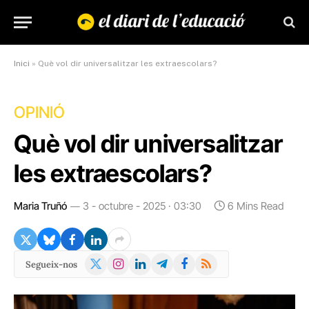
Inici
»
Què vol dir universalitzar les extraescolars?
OPINIÓ
Què vol dir universalitzar
les extraescolars?
Maria Truñó
3 - octubre - 2025 · 03:30
6 Mins Read
X
Instagram
LinkedIn
Telegram
Facebook
RSS
Segueix-nos
(Twitter)