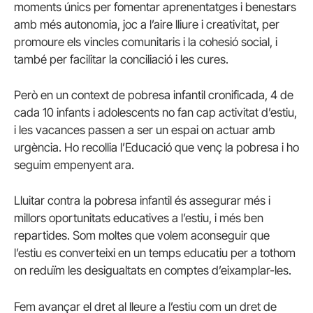
moments únics per fomentar aprenentatges i benestars
amb més autonomia, joc a l’aire lliure i creativitat, per
promoure els vincles comunitaris i la cohesió social, i
també per facilitar la conciliació i les cures.
Però en un context de pobresa infantil cronificada, 4 de
cada 10 infants i adolescents no fan cap activitat d’estiu,
i les vacances passen a ser un espai on actuar amb
urgència. Ho recollia l’Educació que venç la pobresa i ho
seguim empenyent ara.
Lluitar contra la pobresa infantil és assegurar més i
millors oportunitats educatives a l’estiu, i més ben
repartides. Som moltes que volem aconseguir que
l’estiu es converteixi en un temps educatiu per a tothom
on reduïm les desigualtats en comptes d’eixamplar-les.
Fem avançar el dret al lleure a l’estiu com un dret de