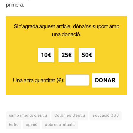
primera.
Si t'agrada aquest article, dóna'ns suport amb
una donació.
10€
25€
50€
DONAR
Una altra quantitat (€):
campaments d'estiu
Colònies d'estiu
educació 360
Estiu
opinió
pobresa infantil