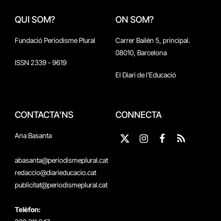
QUI SOM?
ON SOM?
Fundació Periodisme Plural
Carrer Bailén 5, principal.
08010, Barcelona
ISSN 2339 - 9619
El Diari de l'Educació
CONTACTA'NS
CONNECTA
Ana Basanta
X
Instagram
Facebook
RSS
(Twitter)
abasanta@periodismeplural.cat
redaccio@diarieducacio.cat
publicitat@periodismeplural.cat
Telèfon: