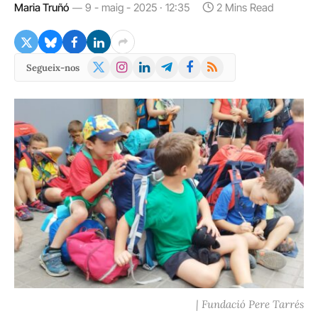
Maria Truñó
9 - maig - 2025 · 12:35
2 Mins Read
X
Instagram
LinkedIn
Telegram
Facebook
RSS
Segueix-nos
(Twitter)
| Fundació Pere Tarrés