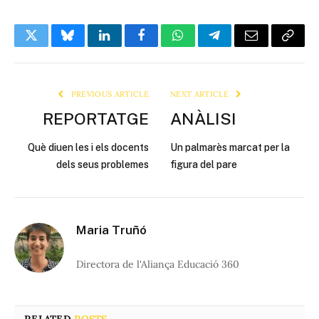
Twitter
Bluesky
LinkedIn
Facebook
WhatsApp
Telegram
Email
Copy
Link
PREVIOUS ARTICLE
NEXT ARTICLE
REPORTATGE
ANÀLISI
Què diuen les i els docents
Un palmarès marcat per la
dels seus problemes
figura del pare
Maria Truñó
Directora de l'Aliança Educació 360
RELATED
POSTS