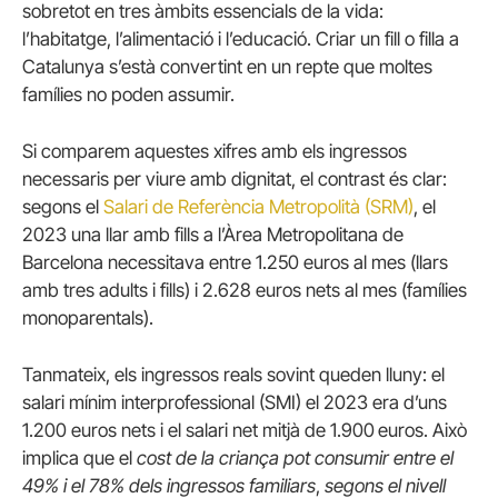
sobretot en tres àmbits essencials de la vida:
l’habitatge, l’alimentació i l’educació. Criar un fill o filla a
Catalunya s’està convertint en un repte que moltes
famílies no poden assumir.
Si comparem aquestes xifres amb els ingressos
necessaris per viure amb dignitat, el contrast és clar:
segons el
Salari de Referència Metropolità (SRM)
, el
2023 una llar amb fills a l’Àrea Metropolitana de
Barcelona necessitava entre 1.250 euros al mes (llars
amb tres adults i fills) i 2.628 euros nets al mes (famílies
monoparentals).
Tanmateix, els ingressos reals sovint queden lluny: el
salari mínim interprofessional (SMI) el 2023 era d’uns
1.200 euros nets i el salari net mitjà de 1.900
euros. Això
implica que el
cost de la criança pot consumir entre el
49% i el 78% dels ingressos familiars
,
segons el nivell