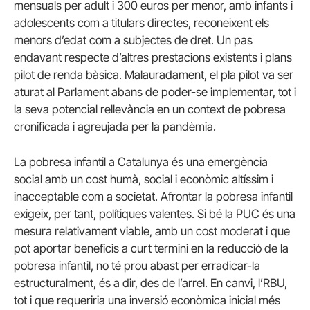
mensuals per adult i 300 euros per menor, amb infants i
adolescents com a titulars directes, reconeixent els
menors d’edat com a subjectes de dret. Un pas
endavant respecte d’altres prestacions existents i plans
pilot de renda bàsica. Malauradament, el pla pilot va ser
aturat al Parlament abans de poder-se implementar, tot i
la seva potencial rellevància en un context de pobresa
cronificada i agreujada per la pandèmia.
La pobresa infantil a Catalunya és una emergència
social amb un cost humà, social i econòmic altíssim i
inacceptable com a societat. Afrontar la pobresa infantil
exigeix, per tant, polítiques valentes. Si bé la PUC és una
mesura relativament viable, amb un cost moderat i que
pot aportar beneficis a curt termini en la reducció de la
pobresa infantil, no té prou abast per erradicar-la
estructuralment, és a dir, des de l’arrel. En canvi, l’RBU,
tot i que requeriria una inversió econòmica inicial més