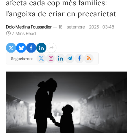
afecta cada cop més famílies:
l’angoixa de criar en precarietat
Dolo Medina Foussadier
18 - setembre - 2025 · 03:48
7 Mins Read
X
Instagram
LinkedIn
Telegram
Facebook
RSS
Segueix-nos
(Twitter)