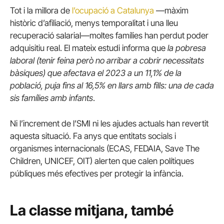
Tot i la millora de
l’ocupació a Catalunya
—màxim
històric d’afiliació, menys temporalitat i una lleu
recuperació salarial—moltes famílies han perdut poder
adquisitiu real. El mateix estudi informa que
la pobresa
laboral (tenir feina però no arribar a cobrir necessitats
bàsiques) que afectava el 2023 a un 11,1% de la
població, puja fins al 16,5% en llars amb fills: una de cada
sis famílies amb infants
.
Ni l’increment de l’SMI ni les ajudes actuals han revertit
aquesta situació. Fa anys que entitats socials i
organismes internacionals (ECAS, FEDAIA, Save The
Children, UNICEF, OIT) alerten que calen polítiques
públiques més efectives per protegir la infància.
La classe mitjana, també