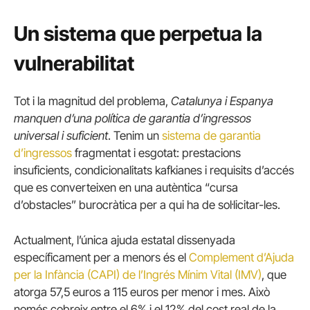
Un sistema que perpetua la
vulnerabilitat
Tot i la magnitud del problema,
Catalunya i Espanya
manquen d’una
política de garantia d’ingressos
universal i suficient
. Tenim un
sistema de garantia
d’ingressos
fragmentat i esgotat: prestacions
insuficients, condicionalitats kafkianes i requisits d’accés
que es converteixen en una autèntica “cursa
d’obstacles” burocràtica per a qui ha de sol·licitar-les.
Actualment, l’única ajuda estatal dissenyada
específicament per a menors és el
Complement d’Ajuda
per la Infància (CAPI) de l’Ingrés Mínim Vital (IMV)
, que
atorga 57,5 euros a 115 euros per menor i mes. Això
només cobreix entre el 6% i el 12% del cost real de la