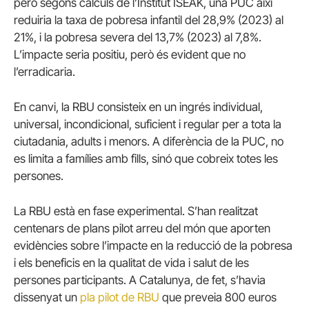
però segons càlculs de l’Institut ISEAK, una PUC així
reduiria la taxa de pobresa infantil del 28,9% (2023) al
21%, i la pobresa severa del 13,7% (2023) al 7,8%.
L’impacte seria positiu, però és evident que no
l’erradicaria.
En canvi, la RBU consisteix en un ingrés individual,
universal, incondicional, suficient i regular per a tota la
ciutadania, adults i menors. A diferència de la PUC, no
es limita a famílies amb fills, sinó que cobreix totes les
persones.
La RBU està en fase experimental. S’han realitzat
centenars de plans pilot arreu del món que aporten
evidències sobre l’impacte en la reducció de la pobresa
i els beneficis en la qualitat de vida i salut de les
persones participants. A Catalunya, de fet, s’havia
dissenyat un
pla pilot de RBU
que preveia 800 euros