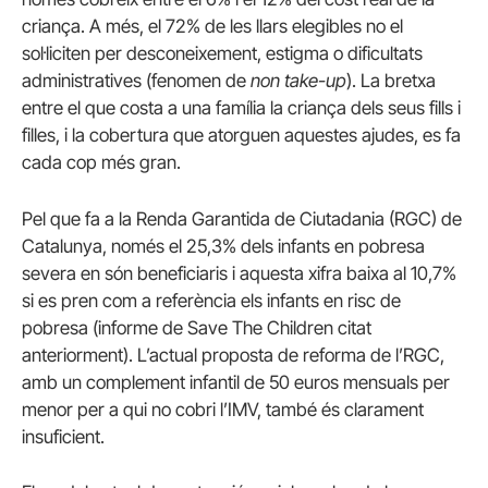
criança. A més, el 72% de les llars elegibles no el
sol·liciten per desconeixement, estigma o dificultats
administratives (fenomen de
non take-up
). La bretxa
entre el que costa a una família la criança dels seus fills i
filles, i la cobertura que atorguen aquestes ajudes, es fa
cada cop més gran.
Pel que fa a la Renda Garantida de Ciutadania (RGC) de
Catalunya, només el 25,3% dels infants en pobresa
severa en són beneficiaris i aquesta xifra baixa al 10,7%
si es pren com a referència els infants en risc de
pobresa (informe de Save The Children citat
anteriorment). L’actual proposta de reforma de l’RGC,
amb un complement infantil de 50 euros mensuals per
menor per a qui no cobri l’IMV, també és clarament
insuficient.