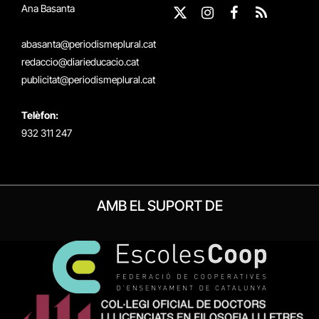
Ana Basanta
X
Instagram
Facebook
RSS
(Twitter)
abasanta@periodismeplural.cat
redaccio@diarieducacio.cat
publicitat@periodismeplural.cat
Telèfon:
932 311 247
AMB EL SUPORT DE