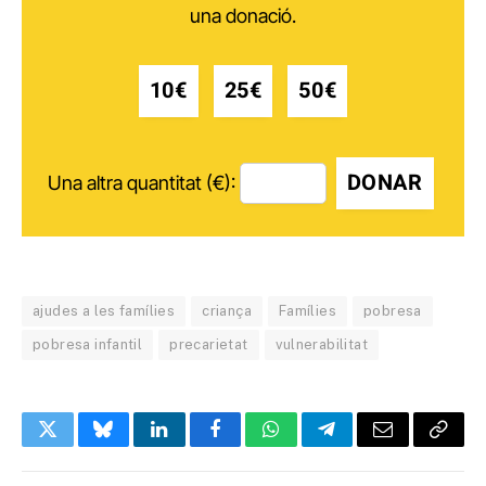
una donació.
10€
25€
50€
DONAR
Una altra quantitat (€):
ajudes a les famílies
criança
Famílies
pobresa
pobresa infantil
precarietat
vulnerabilitat
Twitter
Bluesky
LinkedIn
Facebook
WhatsApp
Telegram
Email
Copy
Link