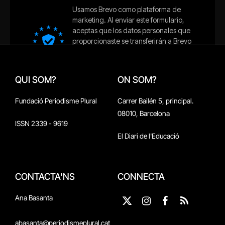
QUI SOM?
ON SOM?
Fundació Periodisme Plural
Carrer Bailén 5, principal.
08010, Barcelona
ISSN 2339 - 9619
El Diari de l'Educació
CONTACTA'NS
CONNECTA
Ana Basanta
X
Instagram
Facebook
RSS
(Twitter)
abasanta@periodismeplural.cat