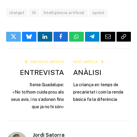
chatgpt
IA
Intel·ligència artificial
opinió
Twitter
Bluesky
LinkedIn
Facebook
WhatsApp
Telegram
Email
Copy
Link
PREVIOUS ARTICLE
NEXT ARTICLE
ENTREVISTA
ANÀLISI
Xenia Guadalupe:
La criança en temps de
«No tothom cuida prou als
precarietat i com la renda
seus avis, i no s’adonen fins
bàsica fa la diferència
que ja no hi són»
Jordi Satorra