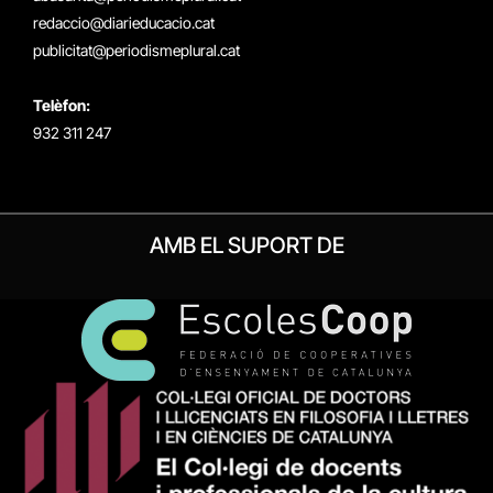
redaccio@diarieducacio.cat
publicitat@periodismeplural.cat
Telèfon:
932 311 247
AMB EL SUPORT DE