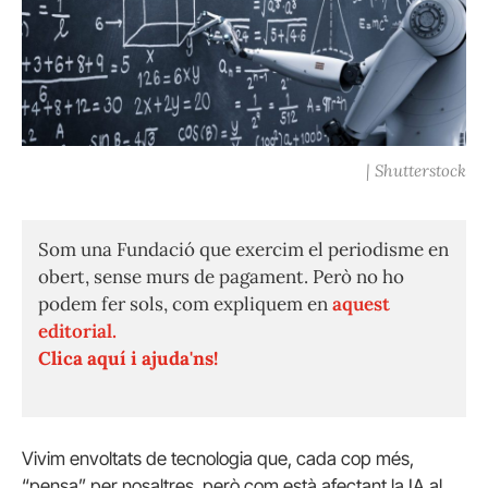
| Shutterstock
Som una Fundació que exercim el periodisme en
obert, sense murs de pagament. Però no ho
podem fer sols, com expliquem en
aquest
editorial.
Clica aquí i ajuda'ns!
Vivim envoltats de tecnologia que, cada cop més,
“pensa” per nosaltres, però com està afectant la IA al