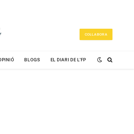
COL·LABORA
OPINIÓ
BLOGS
EL DIARI DE L’FP