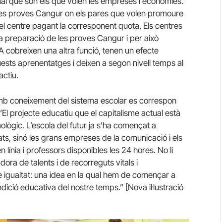
l que són els que volen les empreses i economies.
es proves Cangur on els pares que volen promoure
és del centre pagant la corresponent quota. Els centres
a preparació de les proves Cangur i per això
 cobreixen una altra funció, tenen un efecte
quests aprenentatges i deixen a segon nivell temps al
actiu.
 coneixement del sistema escolar es correspon
El projecte educatiu que el capitalisme actual està
ògic. L’escola del futur ja s’ha començat a
tats, sinó les grans empreses de la comunicació i els
 línia i professors disponibles les 24 hores. No li
dora de talents i de recorreguts vitals i
se igualtat: una idea en la qual hem de començar a
dició educativa del nostre temps.” [Nova il·lustració