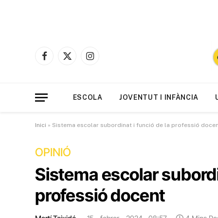
Facebook
X
Instagram
(Twitter)
ESCOLA
JOVENTUT I INFÀNCIA
Inici
»
Sistema escolar subordinat i funció de la professió doce
OPINIÓ
Sistema escolar subordin
professió docent