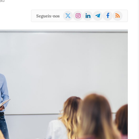
ad
X
Instagram
LinkedIn
Telegram
Facebook
RSS
Segueix-nos
(Twitter)