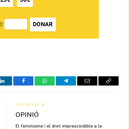
DONAR
):
LinkedIn
Facebook
WhatsApp
Telegram
Email
Copy
Link
NEXT ARTICLE
OPINIÓ
El feminisme i el dret imprescindible a la