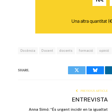
Una altra quantitat (€
Docència
Docent
docents
formació
opinió
SHARE.
Twitter
Bluesky
PREVIOUS ARTICLE
ENTREVISTA
Anna Simó: “És urgent incidir en la igualtat