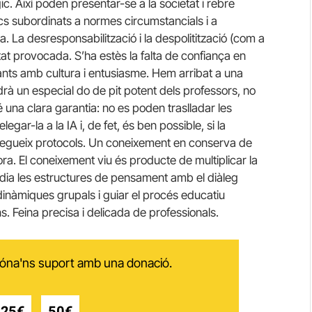
. Així poden presentar-se a la societat i rebre
s subordinats a normes circumstancials i a
a. La desresponsabilització i la despolitització (com a
stat provocada. S’ha estès la falta de confiança en
rants amb cultura i entusiasme. Hem arribat a una
rà un especial do de pit potent dels professors, no
 una clara garantia: no es poden traslladar les
gar-la a la IA i, de fet, és ben possible, si la
 segueix protocols. Un coneixement en conserva de
ra. El coneixement viu és producte de multiplicar la
a dia les estructures de pensament amb el diàleg
n dinàmiques grupals i guiar el procés educatiu
ns. Feina precisa i delicada de professionals.
 dóna'ns suport amb una donació.
25€
50€