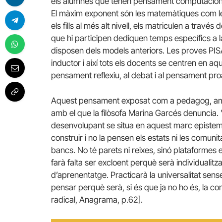
els alumnes que tenen pensament computaciona
El màxim exponent són les matemàtiques com l
els fills al més alt nivell, els matriculen a trav
que hi participen dediquen temps específics a l
disposen dels models anteriors. Les proves PISA
inductor i així tots els docents se centren en a
pensament reflexiu, al debat i al pensament pro
Aquest pensament exposat com a pedagog, amb
amb el que la filòsofa Marina Garcés denuncia. ”
desenvolupant se situa en aquest marc epistemol
construir i no la pensen els estats ni les comuni
bancs. No té parets ni reixes, sinó plataformes en
farà falta ser excloent perquè serà individualitza
d’aprenentatge. Practicarà la universalitat sen
pensar perquè serà, si és que ja no ho és, la con
radical, Anagrama, p.62].