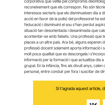
corporativa que vetlla pel compromís deontològic
reconeixement que els correspon. No són tècnic
interessos sectaris que els disminueixen dia a di
acció en favor de la polis) del professorat ha e
l’educació i disminuint el sou s’han perdut aspi
situació tan desorientada i desanimada que cald
acontentar-se amb falsets. Una professió que té
places a un altre país. Ara bé, alguns esperen dele
professió docent solament aporta informació i
molt poca qualitat que es descongela i s’incorpo
informació per la formació i que actualitza dia 
grupal. En la infància, fins als divuit anys, cale
personal, entre conduir per fora i suscitar de di
Si t'agrada aquest article,
10€