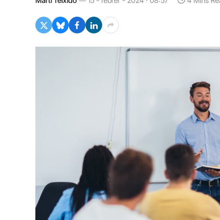
Martí Teixidó
15 - febrer - 2024 · 08:57
4 Mins Re