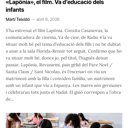
«Lapönia», el film. Va d’educació dels
infants
Martí Teixidó
abril 9, 2026
S’ha estrenat el film Lapönia. Conxita Casanovas, la
comunicadora de cinema, Va de cine, de Ràdio 4 la va
situar molt bé pel tema d’educació dels fills i no he dubtat
a anar a la sala Florida-Renoir tot seguit. Confirmo que ho
va situar molt bé, doncs jo, pel títol, l’hagués deixat
passar. Lapönia, Rovaniemi, país gèlid del Pare Noel /
Santa Claus / Sant Nicolau, és l’escenari on viu un
matrimoni amb la filla i conviden família, un matrimoni
amb un infant que viu a Espanya. Les mares són germanes
i celebraran tots junts el Nadal. El guió correspon a l’obra
de…