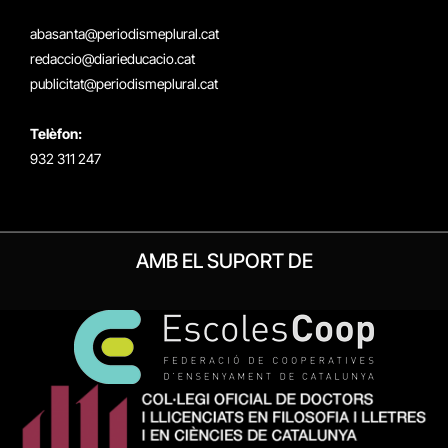
X
Instagram
Facebook
RSS
(Twitter)
abasanta@periodismeplural.cat
redaccio@diarieducacio.cat
publicitat@periodismeplural.cat
Telèfon:
932 311 247
AMB EL SUPORT DE