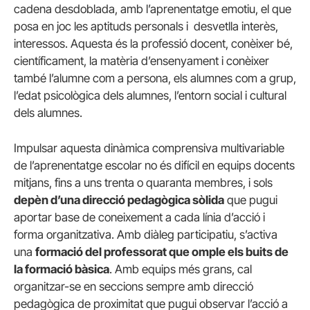
cadena desdoblada, amb l’aprenentatge emotiu, el que
posa en joc les aptituds personals i desvetlla interès,
interessos. Aquesta és la professió docent, conèixer bé,
científicament, la matèria d’ensenyament i conèixer
també l’alumne com a persona, els alumnes com a grup,
l’edat psicològica dels alumnes, l’entorn social i cultural
dels alumnes.
Impulsar aquesta dinàmica comprensiva multivariable
de l’aprenentatge escolar no és difícil en equips docents
mitjans, fins a uns trenta o quaranta membres, i sols
depèn d’una direcció pedagògica sòlida
que pugui
aportar base de coneixement a cada línia d’acció i
forma organitzativa. Amb diàleg participatiu, s’activa
una
formació del professorat que omple els buits de
la formació bàsica
. Amb equips més grans, cal
organitzar-se en seccions sempre amb direcció
pedagògica de proximitat que pugui observar l’acció a