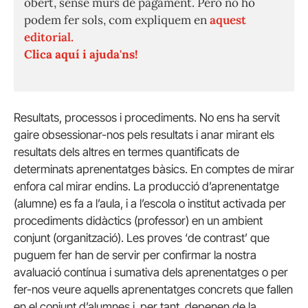
obert, sense murs de pagament. Però no ho
podem fer sols, com expliquem en
aquest
editorial.
Clica aquí i ajuda'ns!
Resultats, processos i procediments. No ens ha servit
gaire obsessionar-nos pels resultats i anar mirant els
resultats dels altres en termes quantificats de
determinats aprenentatges bàsics. En comptes de mirar
enfora cal mirar endins. La producció d’aprenentatge
(alumne) es fa a l’aula, i a l’escola o institut activada per
procediments didàctics (professor) en un ambient
conjunt (organització). Les proves ‘de contrast’ que
puguem fer han de servir per confirmar la nostra
avaluació contínua i sumativa dels aprenentatges o per
fer-nos veure aquells aprenentatges concrets que fallen
en el conjunt d’alumnes i, per tant, depenen de la