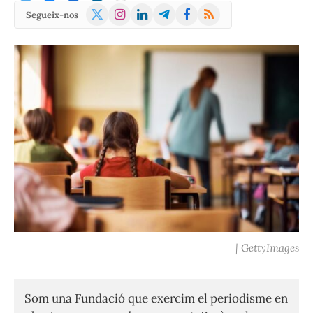
X
Instagram
LinkedIn
Telegram
Facebook
RSS
Segueix-nos
(Twitter)
| GettyImages
Som una Fundació que exercim el periodisme en