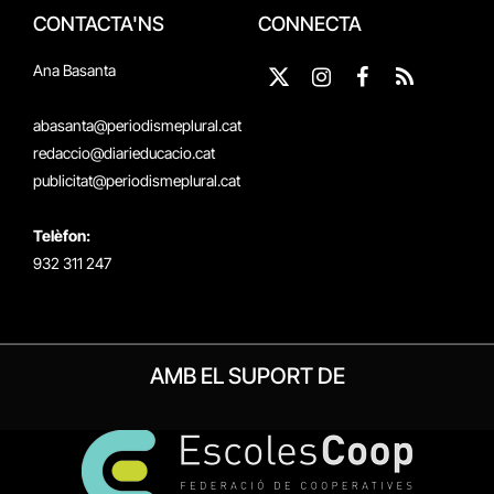
CONTACTA'NS
CONNECTA
Ana Basanta
X
Instagram
Facebook
RSS
(Twitter)
abasanta@periodismeplural.cat
redaccio@diarieducacio.cat
publicitat@periodismeplural.cat
Telèfon:
932 311 247
AMB EL SUPORT DE