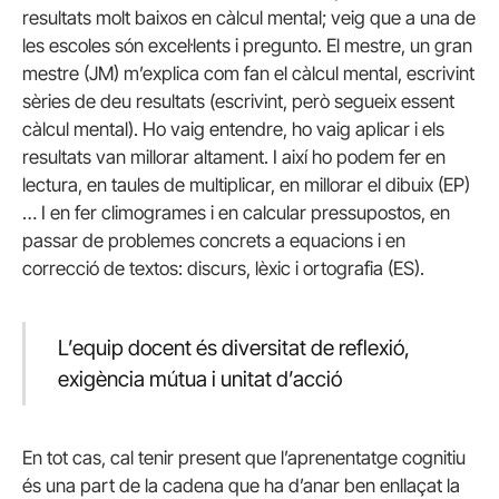
resultats molt baixos en càlcul mental; veig que a una de
les escoles són excel·lents i pregunto. El mestre, un gran
mestre (JM) m’explica com fan el càlcul mental, escrivint
sèries de deu resultats (escrivint, però segueix essent
càlcul mental). Ho vaig entendre, ho vaig aplicar i els
resultats van millorar altament. I així ho podem fer en
lectura, en taules de multiplicar, en millorar el dibuix (EP)
… I en fer climogrames i en calcular pressupostos, en
passar de problemes concrets a equacions i en
correcció de textos: discurs, lèxic i ortografia (ES).
L’equip docent és diversitat de reflexió,
exigència mútua i unitat d’acció
En tot cas, cal tenir present que l’aprenentatge cognitiu
és una part de la cadena que ha d’anar ben enllaçat la