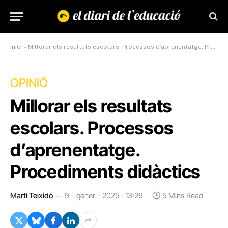
Inici
»
Millorar els resultats escolars. Processos d’aprenentatge. Procediments didàctics
OPINIÓ
Millorar els resultats
escolars. Processos
d’aprenentatge.
Procediments didàctics
Martí Teixidó
9 - gener - 2025 · 13:26
5 Mins Read