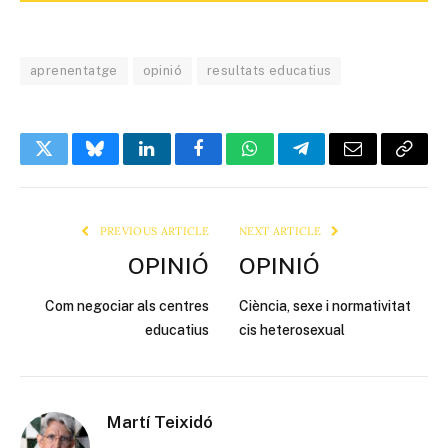
aprenentatge
opinió
resultats educatius
Twitter
Bluesky
LinkedIn
Facebook
WhatsApp
Telegram
Email
Copy
Link
PREVIOUS ARTICLE
NEXT ARTICLE
OPINIÓ
OPINIÓ
Com negociar als centres
Ciència, sexe i normativitat
educatius
cis heterosexual
Martí Teixidó