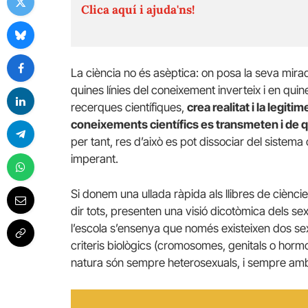
Clica aquí i ajuda'ns!
La ciència no és asèptica: on posa la seva mirad
quines línies del coneixement inverteix i en quin
recerques científiques,
crea realitat i la legiti
coneixements científics es transmeten i de q
per tant, res d’això es pot dissociar del sistema 
imperant.
Si donem una ullada ràpida als llibres de ciènc
dir tots, presenten una visió dicotòmica dels sex
l’escola s’ensenya que només existeixen dos se
criteris biològics (cromosomes, genitals o hormon
natura són sempre heterosexuals, i sempre amb 