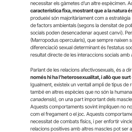
necessitar els gàmetes d’un altre espècimen.
característica fixa, mostrant que a la natura é
produeixi són majoritàriament com a estratègia
de
factors ambientals
(segons la densitat de pobl
socials poden desencadenar aquest canvi). Per 
(Marropodus opercularis), que sempre naixen sen
diferenciació sexual determinant és l’estatus so
resultat directe de les interaccions socials amb 
Parlant de les relacions afectivosexuals, és a dir
només hi ha l’heterosexualitat, i allò que su
Igualment, existeix un ventall ampli de tipus de r
també en altres espècies que no són la humana
canadensis
), on una part important dels mascl
Aquests comportaments sovint impliquen no nomé
com el fregament o el joc. Aquests comportame
necessitat de combats físics, i per enfortir vincl
relacions positives amb altres mascles pot ser av