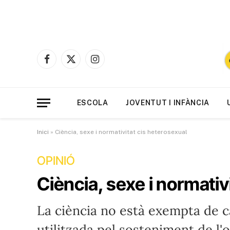
Facebook
X
Instagram
(Twitter)
ESCOLA
JOVENTUT I INFÀNCIA
Inici
»
Ciència, sexe i normativitat cis heterosexual
OPINIÓ
Ciència, sexe i normativ
La ciència no està exempta de cà
utilitzada pel sosteniment de l