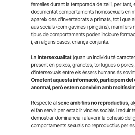
femelles durant la temporada de zel i, per tant,
documentat comportaments homosexuals en més
apareix des d’invertebrats a primats, tot i q
aus socials (com gavines i pingüins), mamífers m
tipus de comportaments poden incloure formació
i, en alguns casos, criança conjunta.
La
intersexualitat
(quan un individu té caracte
present en peixos, granotes, tortugues o porcs,
d’intersexuals entre els éssers humans és sovin
Ometent aquesta informació, participem del di
anormal, però estem convivim amb moltíssi
Respecte al
sexe amb fins no reproductius
, a
el fan servir per establir vincles socials i reduir
demostrar dominància i afavorir la cohesió del 
comportaments sexuals no reproductius per estab