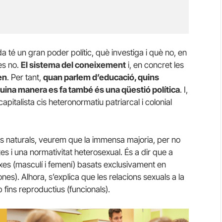
a té un gran poder polític, què investiga i què no, en
es no.
El sistema del coneixement
i, en concret les
men
. Per tant,
quan parlem d’educació, quins
uina manera es fa també és una qüestió política
. I,
capitalista cis heteronormatiu patriarcal i colonial
ies naturals, veurem que la immensa majoria, per no
es i una normativitat heterosexual. És a dir que a
xes (masculí i femení) basats exclusivament en
es). Alhora, s’explica que les relacions sexuals a la
fins reproductius (funcionals).