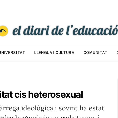
UNIVERSITAT
LLENGUA I CULTURA
COMUNITAT
itat cis heterosexual
rrega ideològica i sovint ha estat
'ordre hegemònic en cada temps i