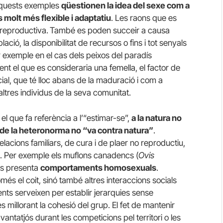
 Aquests exemples
qüestionen la idea del sexe com a
s molt més flexible i adaptatiu
. Les raons que es
 reproductiva.
També es poden succeir a causa
ació, la disponibilitat de recursos o fins i tot senyals
exemple en el cas dels peixos del paradís
t el que es consideraria una femella, el factor de
cial, que té lloc abans de la maduració i com a
altres individus de la seva comunitat.
 el que fa referència a l’“estimar-se”,
a la natura no
rt de la heteronorma no “va contra natura”
.
elacions familiars, de cura i de plaer no reproductiu,
. Per exemple els muflons canadencs (
Ovis
es presenta
comportaments homosexuals
.
s el coit, sinó també altres interaccions socials
nts serveixen per
establir jerarquies sense
es millorant la cohesió del grup. El fet de mantenir
antatjós durant les competicions pel territori o les