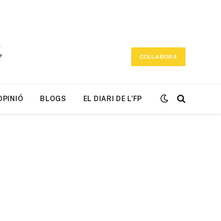
COL·LABORA
OPINIÓ
BLOGS
EL DIARI DE L’FP