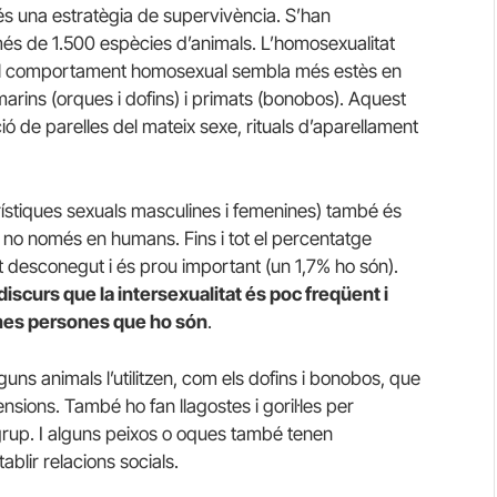
 és una estratègia de supervivència. S’han
 de 1.500 espècies d’animals. L’homosexualitat
ue el comportament homosexual sembla més estès en
arins (orques i dofins) i primats (bonobos). Aquest
 de parelles del mateix sexe, rituals d’aparellament
rístiques sexuals masculines i femenines) també és
 no només en humans. Fins i tot el percentatge
t desconegut i és prou important (un 1,7% ho són).
scurs que la intersexualitat és poc freqüent i
mes persones que ho són
.
lguns animals l’utilitzen, com els dofins i bonobos, que
 tensions. També ho fan llagostes i goril·les per
grup. I alguns peixos o oques també tenen
lir relacions socials.