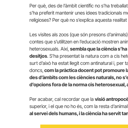
Per què, des de l’àmbit científic no s’ha treball
s’ha preferit mantenir unes idees tradicionals m
religioses? Per què no s’explica aquesta realitat
Les visites als zoos (que són presons d’animals),
contes que s’utilitzen en l’educació mostren ani
heterosexuals. Així,
sembla que la ciència s’ha
desitjos
. S’ha presentat la natura com a cis heter
surt d’això ha estat llegit com antinatural i, per
doncs,
com la pràctica docent pot promoure la
des d’àmbits com les ciències naturals, no s’e
d’opcions fora de la norma cis heterosexual, 
Per acabar, cal recordar que la
visió antropoc
superior, i el que no ho és, com la resta d’animal
al servei dels humans, i la ciència ha servit t