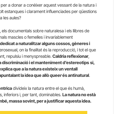
at per a donar a conèixer aquest vessant de la natura i
olt estanques i clarament influenciades per qüestions
 a les aules?
 els documentals sobre naturalesa i els llibres de
mals mascles o femelles i invariablement
 dedicat a naturalitzar alguns cossos, gèneres i
osexual, on la finalitat és la reproducció, i tot el que
 tant, repulsiu i menyspreable.
Caldria reflexionar
,
 discriminació i el manteniment d’estereotips
si,
xplica que a la natura existeix un ventall
apuntalant la idea que allò
queer
és antinatural
.
èntrica
divideix la natura entre el que és humà,
s, inferiors i, per tant, dominables.
La natura no està
ambé, massa sovint, per a justificar aquesta idea.