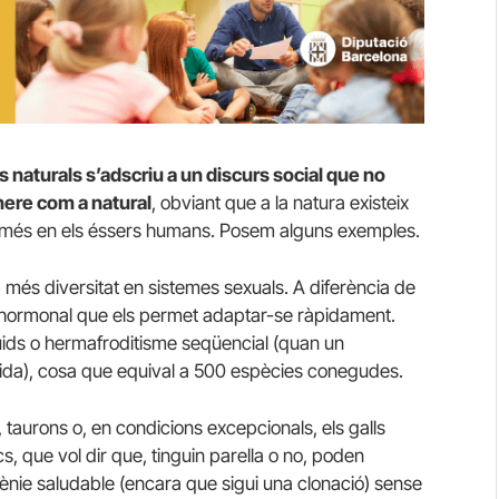
s naturals s’adscriu a un discurs social que no
ènere com a natural
, obviant que a la natura existeix
 només en els éssers humans. Posem alguns exemples.
 més diversitat en sistemes sexuals. A diferència de
 i hormonal que els permet adaptar-se ràpidament.
luids o hermafroditisme seqüencial (quan un
vida), cosa que equival a 500 espècies conegudes.
taurons o, en condicions excepcionals, els galls
s, que vol dir que, tinguin parella o no, poden
ènie saludable (encara que sigui una clonació) sense