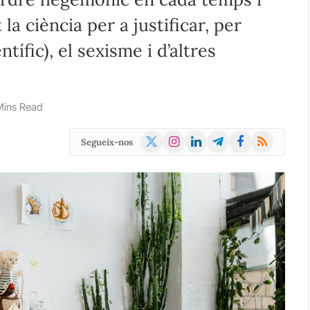
la ciència per a justificar, per
tífic), el sexisme i d’altres
Mins Read
X
Instagram
LinkedIn
Telegram
Facebook
RSS
Segueix-nos
(Twitter)