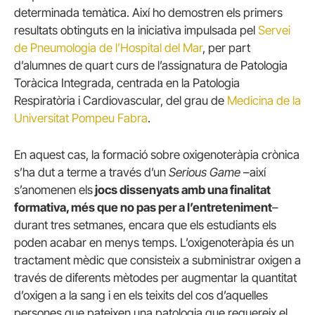
determinada temàtica. Així ho demostren els primers
resultats obtinguts en la iniciativa impulsada pel
Servei
de Pneumologia de l’Hospital del Mar
, per part
d’alumnes de quart curs de l’assignatura de Patologia
Toràcica Integrada, centrada en la Patologia
Respiratòria i Cardiovascular, del grau de
Medicina de la
Universitat Pompeu Fabra
.
En aquest cas, la formació sobre oxigenoteràpia crònica
s’ha dut a terme a través d’un
Serious Game
–així
s’anomenen els
jocs dissenyats amb una finalitat
formativa, més que no pas per a l’entreteniment
–
durant tres setmanes, encara que els estudiants els
poden acabar en menys temps. L’oxigenoteràpia és un
tractament mèdic que consisteix a subministrar oxigen a
través de diferents mètodes per augmentar la quantitat
d’oxigen a la sang i en els teixits del cos d’aquelles
persones que pateixen una patologia que requereix el