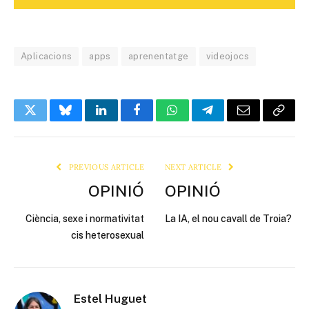
Aplicacions
apps
aprenentatge
videojocs
Twitter
Bluesky
LinkedIn
Facebook
WhatsApp
Telegram
Email
Copy
Link
PREVIOUS ARTICLE
NEXT ARTICLE
OPINIÓ
OPINIÓ
Ciència, sexe i normativitat
La IA, el nou cavall de Troia?
cis heterosexual
Estel Huguet