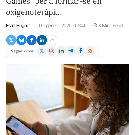
Games" per a formar-se en
oxigenoteràpia.
Estel Huguet
10 - gener - 2025 · 05:46
3 Mins Read
X
Instagram
LinkedIn
Telegram
Facebook
RSS
Segueix-nos
(Twitter)