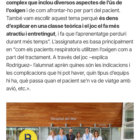
complex que inclou diversos aspectes de l’ús de
l’oxigen
i de com afrontar-ho per part del pacient.
També vam escollir aquest tema perquè
és dens
d’explicar en una classe teòrica i el joc el fa més
atractiu i entretingut
, i fa que l’aprenentatge perduri
durant més temps”. L’assignatura es basa principalment
en “com els pacients respiratoris utilitzen l’oxigen com a
part del tractament. A través del joc –explica
Rodríguez– l’alumnat aprèn quines són les indicacions i
les complicacions que hi pot haver, quin tipus d’equips
hi ha, què passa quan el pacient se’n va de viatge amb
avió, etc.».