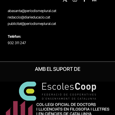
X
Instagram
Facebook
RSS
(Twitter)
abasanta@periodismeplural.cat
redaccio@diarieducacio.cat
publicitat@periodismeplural.cat
Telèfon:
932 311 247
AMB EL SUPORT DE