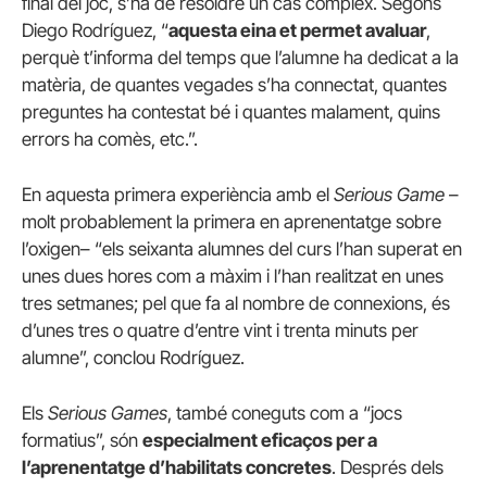
final del joc, s’ha de resoldre un cas complex. Segons
Diego Rodríguez, “
aquesta eina et permet avaluar
,
perquè t’informa del temps que l’alumne ha dedicat a la
matèria, de quantes vegades s’ha connectat, quantes
preguntes ha contestat bé i quantes malament, quins
errors ha comès, etc.”.
En aquesta primera experiència amb el
Serious Game
–
molt probablement la primera en aprenentatge sobre
l’oxigen– “els seixanta alumnes del curs l’han superat en
unes dues hores com a màxim i l’han realitzat en unes
tres setmanes; pel que fa al nombre de connexions, és
d’unes tres o quatre d’entre vint i trenta minuts per
alumne”, conclou Rodríguez.
Els
Serious Games
, també coneguts com a “jocs
formatius”, són
especialment eficaços per a
l’aprenentatge d’habilitats concretes
. Després dels