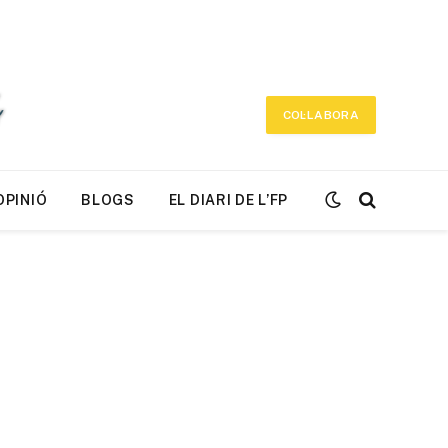
COL·LABORA
OPINIÓ
BLOGS
EL DIARI DE L’FP