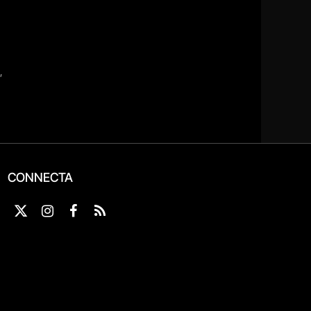
CONNECTA
X
Instagram
Facebook
RSS
(Twitter)