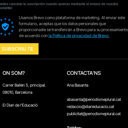
ON SOM?
CONTACTA'NS
Carrer Bailén 5, principal.
Ana Basanta
08010, Barcelona
abasanta@periodismeplural.cat
El Diari de l'Educació
redaccio@diarieducacio.cat
publicitat@periodismeplural.cat
Telèfon: