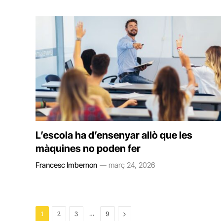
L’escola ha d’ensenyar allò que les
màquines no poden fer
Francesc Imbernon
març 24, 2026
…
Next
1
2
3
9