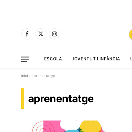
Facebook
X
Instagram
(Twitter)
ESCOLA
JOVENTUT I INFÀNCIA
Inici
»
aprenentatge
aprenentatge