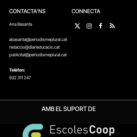
CONTACTA'NS
CONNECTA
Ana Basanta
X
Instagram
Facebook
RSS
(Twitter)
abasanta@periodismeplural.cat
redaccio@diarieducacio.cat
publicitat@periodismeplural.cat
Telèfon:
932 311 247
AMB EL SUPORT DE