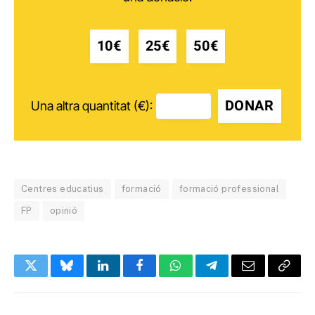
10€
25€
50€
DONAR
Una altra quantitat (€):
Centres educatius
formació
formació professional
FP
opinió
Twitter
Bluesky
LinkedIn
Facebook
WhatsApp
Telegram
Email
Copy
Link