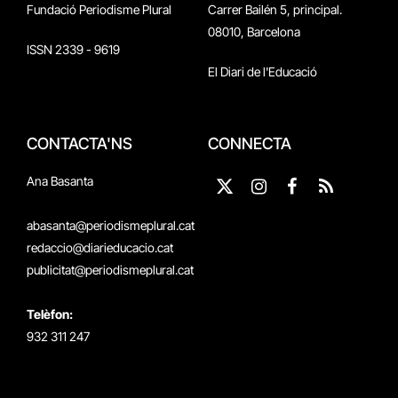
Fundació Periodisme Plural
Carrer Bailén 5, principal.
08010, Barcelona
ISSN 2339 - 9619
El Diari de l'Educació
CONTACTA'NS
CONNECTA
Ana Basanta
X
Instagram
Facebook
RSS
(Twitter)
abasanta@periodismeplural.cat
redaccio@diarieducacio.cat
publicitat@periodismeplural.cat
Telèfon:
932 311 247