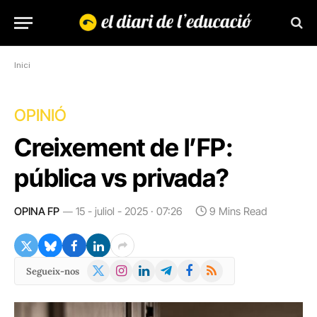
Inici
OPINIÓ
Creixement de l’FP:
pública vs privada?
OPINA FP
15 - juliol - 2025 · 07:26
9 Mins Read
X
Instagram
LinkedIn
Telegram
Facebook
RSS
Segueix-nos
(Twitter)