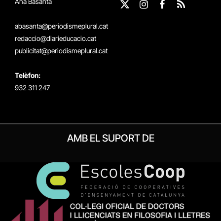
Ana Basanta
X
Instagram
Facebook
RSS
(Twitter)
abasanta@periodismeplural.cat
redaccio@diarieducacio.cat
publicitat@periodismeplural.cat
Telèfon:
932 311 247
AMB EL SUPORT DE