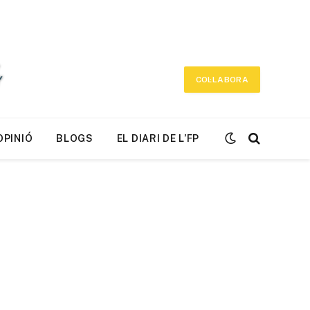
COL·LABORA
OPINIÓ
BLOGS
EL DIARI DE L’FP