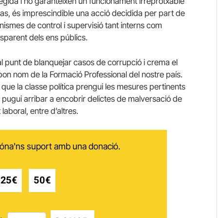
egida i no garanteixen un funcionament irreprotxable
cas, és imprescindible una acció decidida per part de
nismes de control i supervisió tant interns com
ansparent dels ens públics.
al punt de blanquejar casos de corrupció i crema el
 bon nom de la Formació Professional del nostre país.
 que la classe política prengui les mesures pertinents
 pugui arribar a encobrir delictes de malversació de
aboral, entre d’altres.
 dóna'ns suport amb una donació.
25€
50€