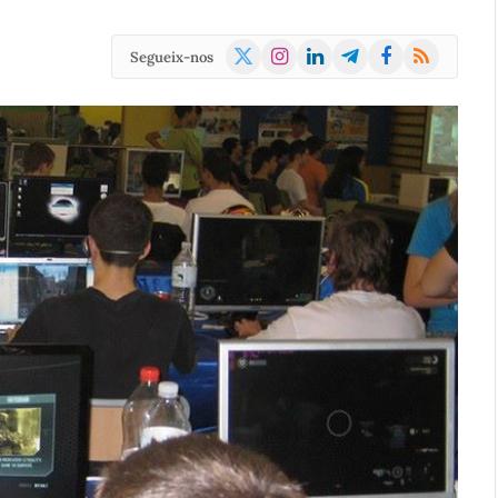
X
Instagram
LinkedIn
Telegram
Facebook
RSS
Segueix-nos
(Twitter)