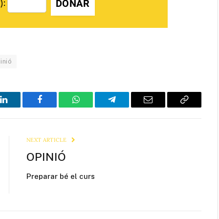
DONAR
):
inió
LinkedIn
Facebook
WhatsApp
Telegram
Email
Copy
Link
NEXT ARTICLE
OPINIÓ
Preparar bé el curs