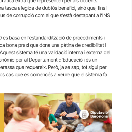
ocràtica extra que representen per als docents.
tasca afegida de dubtós benefici, sinó que, fins i
reus de corrupció com el que s’està destapant a l’INS
SO es basa en l’estandardització de procediments i
a bona praxi que dona una pàtina de credibilitat i
quest sistema té una validació interna i externa del
econòmic per al Departament d’Educació i és un
rassa que requereix. Però, ja se sap, tot sigui per
fos cas que es comencés a veure que el sistema fa