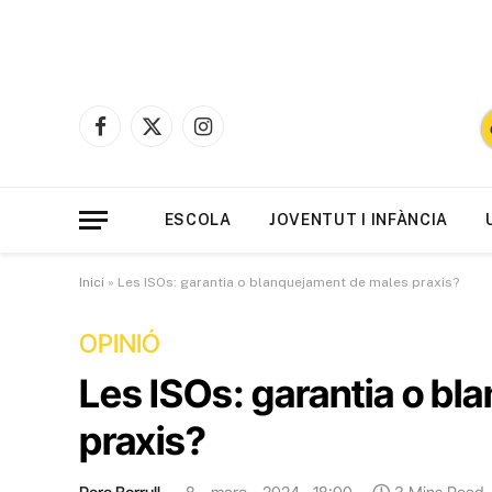
Facebook
X
Instagram
(Twitter)
ESCOLA
JOVENTUT I INFÀNCIA
Inici
»
Les ISOs: garantia o blanquejament de males praxis?
OPINIÓ
Les ISOs: garantia o b
praxis?