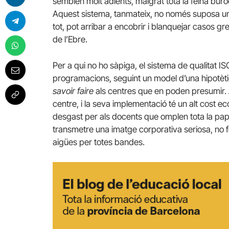
semblen molt adients, malgrat tota la feina bur
Aquest sistema, tanmateix, no només suposa una 
tot, pot arribar a encobrir i blanquejar casos g
de l’Ebre.
Per a qui no ho sàpiga, el sistema de qualitat I
programacions, seguint un model d’una hipotètic
savoir
faire
als centres que en poden presumir. A
centre, i la seva implementació té un alt cost 
desgast per als docents que omplen tota la pape
transmetre una imatge corporativa seriosa, no 
aigües per totes bandes.