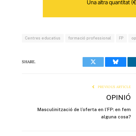
Una altra quantitat (€
Centres educatius
formació professional
FP
op
SHARE.
Twitter
Bluesky
PREVIOUS ARTICLE
OPINIÓ
Masculinització de l’oferta en l’FP: en fem
alguna cosa?