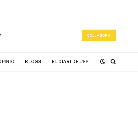
COL·LABORA
OPINIÓ
BLOGS
EL DIARI DE L’FP