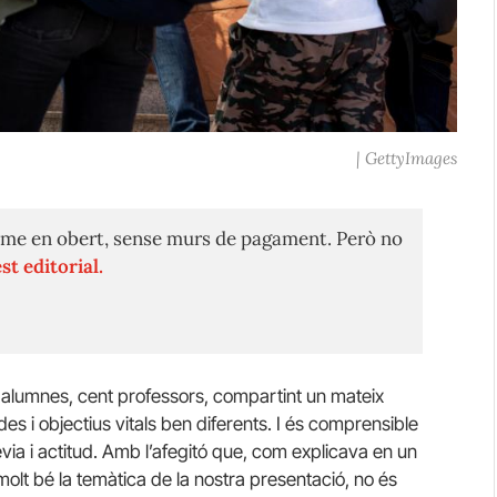
| GettyImages
me en obert, sense murs de pagament. Però no
st editorial.
Mil alumnes, cent professors, compartint un mateix
s i objectius vitals ben diferents. I és comprensible
èvia i actitud. Amb l’afegitó que, com explicava en un
olt bé la temàtica de la nostra presentació, no és