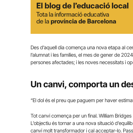
Des d’aquell dia comença una nova etapa al centr
l’alumnat i les famílies, el mes de gener de 202
persones afectades; i les noves necessitats i opo
Un canvi, comporta un des
“El dol és el preu que paguem per haver estimat
Tot canvi comença per un final. William Bridges 
L’objectiu és tornar a una nova situació d’equili
canvi molt transformador i cal acceptar-lo. Pass