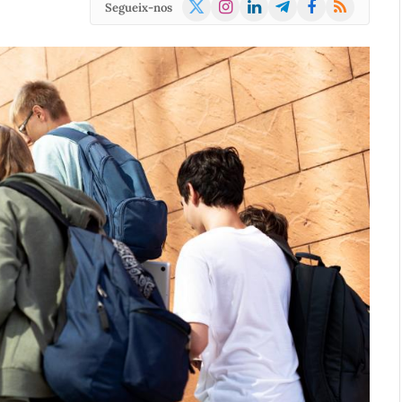
X
Instagram
LinkedIn
Telegram
Facebook
RSS
Segueix-nos
(Twitter)