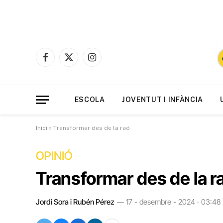
Facebook
X
Instagram
(Twitter)
ESCOLA
JOVENTUT I INFÀNCIA
Inici
»
Transformar des de la raó
OPINIÓ
Transformar des de la r
Jordi Sora i Rubén Pérez
17 - desembre - 2024 · 03:48