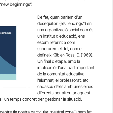
s “new beginnings”.
De fet, quan parlem d’un
desequilibri (els “endings”) en
una organització social com és
un Institut d’educació, ens
estem referint a com
superarem el dol, com el
defineix Kübler-Ross, E. (1969).
Un final d’etapa, amb la
implicació d’una part important
de la comunitat educativa:
l’alumnat, el professorat, etc. I
cadascú d’ells amb unes eines
diferents per afrontar aquest
s i un temps concret per gestionar la situació.
centre (la nostra particular “neutral zone”) hem fet