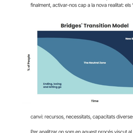
finalment, activar-nos cap a la nova realitat: el
canvi: recursos, necessitats, capacitats diverse
Per analitzar on som en aquest procés viscut al 