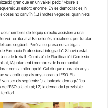
ització gran que en un vaixell petit: “Moure la
 requereix un esforç enorme. En les democràcies, hi
s coses no canviïn (…) i moltes vegades, quan n’ets
 dos membres de l’equip directiu assistien a una
ervei Territorial al Barcelonès, inicialment per tractar
el curs següent. Però la sorpresa no va trigar:
t de Formació Professional integrada”. S’havia estat
sions de treball -Comissió de Planificació i Comissió
alitat, l’Ajuntament i membres de la comunitat
lorar com la millor opció. Cal dir que quaranta anys
ue va acollir cap als anys noranta l’ESO. Els
ó van ser els següents: 1) la baixada demogràfica
e l’ESO a la ciutat; i 2) la demanda i previsible
erritori.