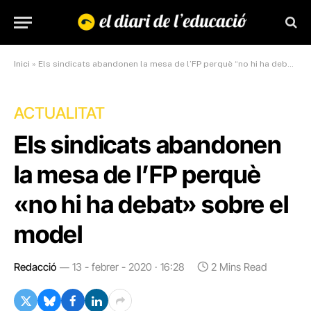
Inici
»
Els sindicats abandonen la mesa de l’FP perquè “no hi ha debat” sobre el model
ACTUALITAT
Els sindicats abandonen
la mesa de l’FP perquè
«no hi ha debat» sobre el
model
Redacció
13 - febrer - 2020 · 16:28
2 Mins Read