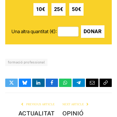
10€
25€
50€
DONAR
Una altra quantitat (€):
formació professional
Twitter
Bluesky
LinkedIn
Facebook
WhatsApp
Telegram
Email
Copy
Link
PREVIOUS ARTICLE
NEXT ARTICLE
ACTUALITAT
OPINIÓ