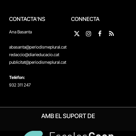
CONTACTA'NS
CONNECTA
Ana Basanta
X
Instagram
Facebook
RSS
(Twitter)
abasanta@periodismeplural.cat
redaccio@diarieducacio.cat
publicitat@periodismeplural.cat
Telèfon:
932 311 247
AMB EL SUPORT DE