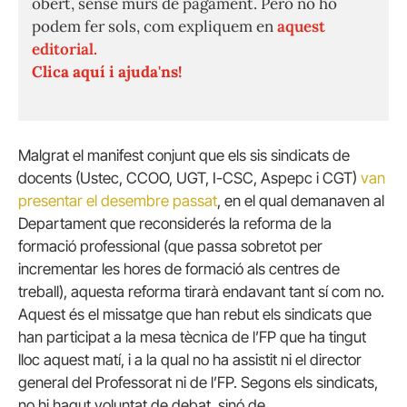
obert, sense murs de pagament. Però no ho
podem fer sols, com expliquem en
aquest
editorial.
Clica aquí i ajuda'ns!
Malgrat el manifest conjunt que els sis sindicats de
docents (Ustec, CCOO, UGT, I-CSC, Aspepc i CGT)
van
presentar el desembre passat
, en el qual demanaven al
Departament que reconsiderés la reforma de la
formació professional (que passa sobretot per
incrementar les hores de formació als centres de
treball), aquesta reforma tirarà endavant tant sí com no.
Aquest és el missatge que han rebut els sindicats que
han participat a la mesa tècnica de l’FP que ha tingut
lloc aquest matí, i a la qual no ha assistit ni el director
general del Professorat ni de l’FP. Segons els sindicats,
no hi hagut voluntat de debat, sinó de