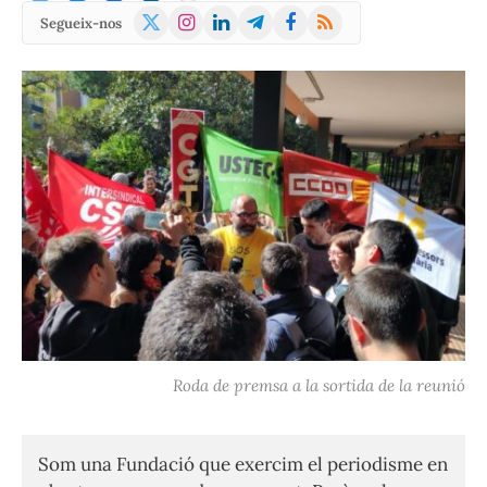
X
Instagram
LinkedIn
Telegram
Facebook
RSS
Segueix-nos
(Twitter)
Roda de premsa a la sortida de la reunió
Som una Fundació que exercim el periodisme en