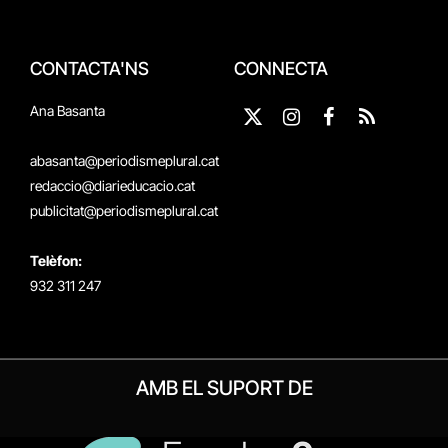
CONTACTA'NS
CONNECTA
Ana Basanta
X
Instagram
Facebook
RSS
(Twitter)
abasanta@periodismeplural.cat
redaccio@diarieducacio.cat
publicitat@periodismeplural.cat
Telèfon:
932 311 247
AMB EL SUPORT DE