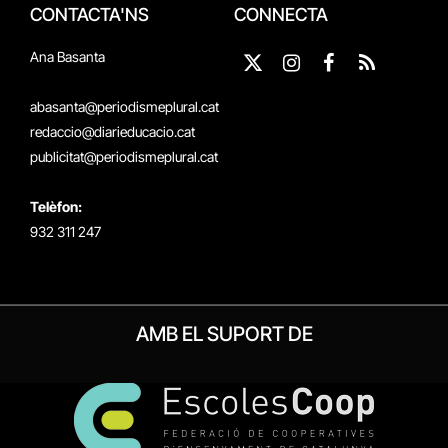
CONTACTA'NS
CONNECTA
Ana Basanta
X
Instagram
Facebook
RSS
(Twitter)
abasanta@periodismeplural.cat
redaccio@diarieducacio.cat
publicitat@periodismeplural.cat
Telèfon:
932 311 247
AMB EL SUPORT DE