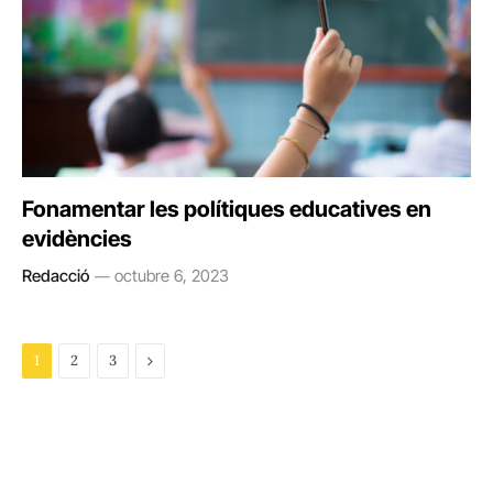
Fonamentar les polítiques educatives en
evidències
Redacció
octubre 6, 2023
Next
1
2
3