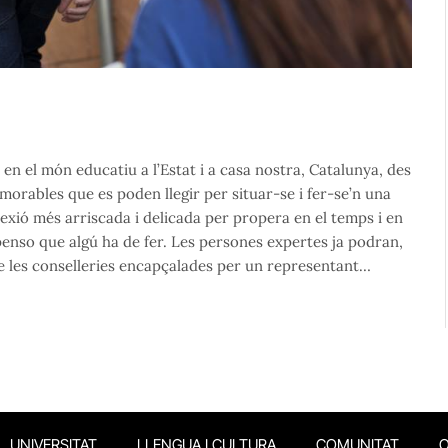
) en el món educatiu a l’Estat i a casa nostra, Catalunya, des
orables que es poden llegir per situar-se i fer-se’n una
exió més arriscada i delicada per propera en el temps i en
 penso que algú ha de fer. Les persones expertes ja podran,
 de les conselleries encapçalades per un representant…
UNIVERSITAT
LLENGUA I CULTURA
COMUNITAT
O