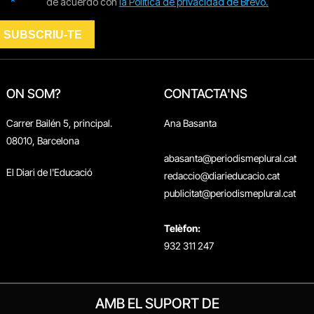
ON SOM?
CONTACTA'NS
Carrer Bailén 5, principal.
Ana Basanta
08010, Barcelona
abasanta@periodismeplural.cat
El Diari de l'Educació
redaccio@diarieducacio.cat
publicitat@periodismeplural.cat
Telèfon:
932 311 247
AMB EL SUPORT DE