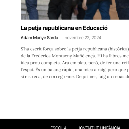
La petja republicana en Educació
Adam Manyé Sardà
novembre 22, 2024
S’ha escrit força sobre la petja republicana (històrica
de la Frederica Montseny Mañé ençà. Hi ha llibres mem
idea prou completa. Ara em plau, però, de fer una refl
l’espai. És un balanç ràpid, una mica a raig, però que
si els reca, de corregir-me. De primer, faig un repàs
ESCOLA
JOVENTUT I INFÀNCIA