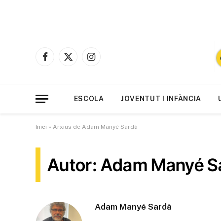
Facebook
X
Instagram
(Twitter)
ESCOLA
JOVENTUT I INFÀNCIA
Inici
»
Arxius de Adam Manyé Sardà
Autor: Adam Manyé S
Adam Manyé Sardà