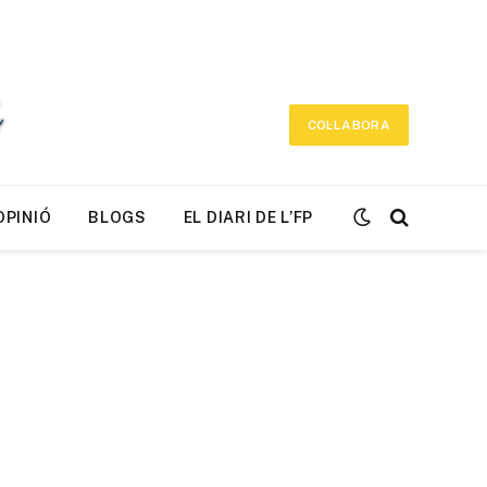
COL·LABORA
OPINIÓ
BLOGS
EL DIARI DE L’FP