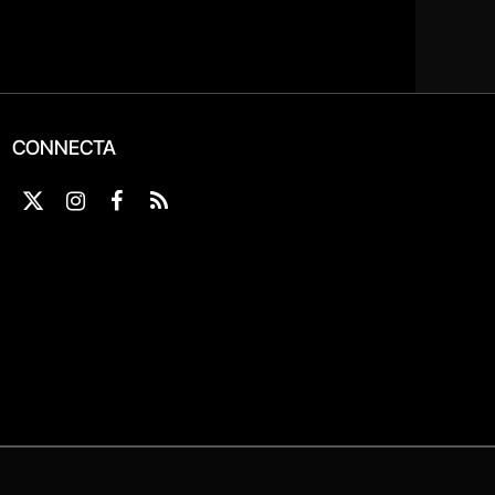
CONNECTA
X
Instagram
Facebook
RSS
(Twitter)