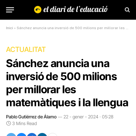
Inici
»
Sánchez anuncia una inversió de 500 milions per millorar les matemàtiques i la llengua
ACTUALITAT
Sánchez anuncia una
inversió de 500 milions
per millorar les
matemàtiques i la llengua
Pablo Gutiérrez de Álamo
22 - gener - 2024 · 05:28
3 Mins Read