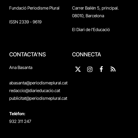
Fundació Periodisme Plural
Carrer Bailén 5, principal.
08010, Barcelona
ISSN 2339 - 9619
El Diari de l'Educació
CONTACTA'NS
CONNECTA
Ana Basanta
X
Instagram
Facebook
RSS
(Twitter)
abasanta@periodismeplural.cat
redaccio@diarieducacio.cat
publicitat@periodismeplural.cat
Telèfon:
932 311 247