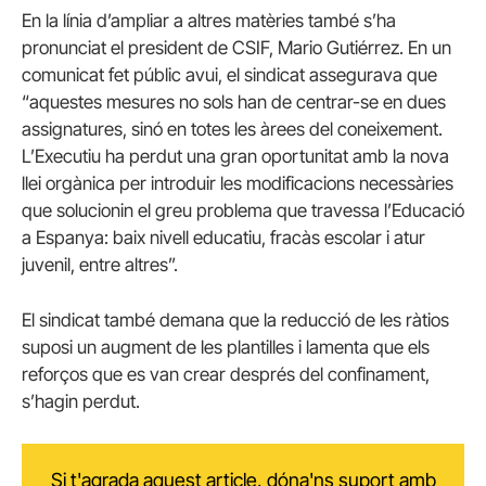
En la línia d’ampliar a altres matèries també s’ha
pronunciat el president de CSIF, Mario Gutiérrez. En un
comunicat fet públic avui, el sindicat assegurava que
“aquestes mesures no sols han de centrar-se en dues
assignatures, sinó en totes les àrees del coneixement.
L’Executiu ha perdut una gran oportunitat amb la nova
llei orgànica per introduir les modificacions necessàries
que solucionin el greu problema que travessa l’Educació
a Espanya: baix nivell educatiu, fracàs escolar i atur
juvenil, entre altres”.
El sindicat també demana que la reducció de les ràtios
suposi un augment de les plantilles i lamenta que els
reforços que es van crear després del confinament,
s’hagin perdut.
Si t'agrada aquest article, dóna'ns suport amb