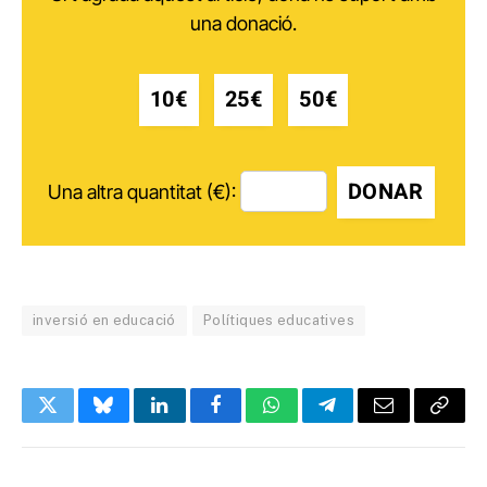
una donació.
10€
25€
50€
DONAR
Una altra quantitat (€):
inversió en educació
Polítiques educatives
Twitter
Bluesky
LinkedIn
Facebook
WhatsApp
Telegram
Email
Copy
Link