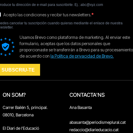
ON SOM?
CONTACTA'NS
Carrer Bailén 5, principal.
Ana Basanta
08010, Barcelona
abasanta@periodismeplural.cat
El Diari de l'Educació
redaccio@diarieducacio.cat