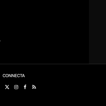
CONNECTA
X
Instagram
Facebook
RSS
(Twitter)