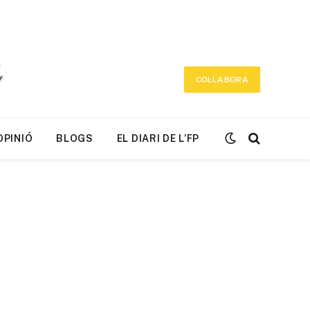
COL·LABORA
OPINIÓ
BLOGS
EL DIARI DE L’FP