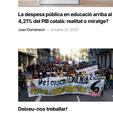
La despesa pública en educació arriba al
4,21% del PIB català: realitat o miratge?
Joan Domènech
octubre 27, 2022
Deixeu-nos treballar!