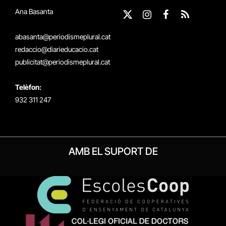
Ana Basanta
X
Instagram
Facebook
RSS
(Twitter)
abasanta@periodismeplural.cat
redaccio@diarieducacio.cat
publicitat@periodismeplural.cat
Telèfon:
932 311 247
AMB EL SUPORT DE