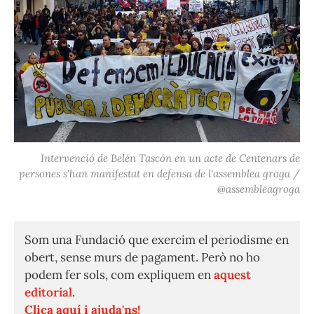
Intervenció de Belén Tascón en un acte de Centenars de
persones s'han manifestat en defensa de l'assemblea groga /
@assembleagroga
Som una Fundació que exercim el periodisme en
obert, sense murs de pagament. Però no ho
podem fer sols, com expliquem en
aquest
editorial.
Clica aquí i ajuda'ns!