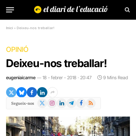
Inici
»
Deixeu-nos treballar!
OPINIÓ
Deixeu-nos treballar!
eugeniaicarme
18 - febrer - 2018 · 20:47
9 Mins Read
X
Instagram
LinkedIn
Telegram
Facebook
RSS
Segueix-nos
(Twitter)