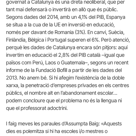
governat a Catalunya és una dreta neoliberal, que per
tant mai defensarà o invertirà en allò que és públic.
Segons dades del 2014, amb un 4,1% del PIB, Espanya
se situa a la cua de la UE en inversió en educació,
només per davant de Romania (3%). En canvi, Suècia,
Finlàndia, Bèlgica i Portugal superen el 6%. Però atenció,
perquè les dades de Catalunya encara són pitjors: aquí
invertim en educació el 2,8% del PIB català –igual que
països com Perú, Laos o Guatemala–, segons un recent
informe de la Fundació Bofill a partir de les dades del
2013. No anem bé. Si hi afegim l’existència de la doble
xarxa, la penetració d’empreses privades en els centres
públics, el nombre alt en l’abandonament escolar…
podem concloure que el problema no és la llengua ni
que el professorat adoctrini.
I faig meves les paraules d’Assumpta Baig: «Aquests
dies es polemitza si hi ha escoles i/o mestres o