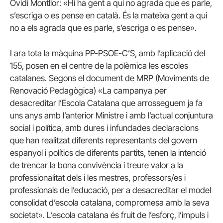
Ovidi Montllor: «Hi ha gent a qui no agrada que es parle,
s’escriga o es pense en català. És la mateixa gent a qui
no a els agrada que es parle, s’escriga o es pense».
I ara tota la màquina PP-PSOE-C’S, amb l’aplicació del
155, posen en el centre de la polèmica les escoles
catalanes. Segons el document de MRP (Moviments de
Renovació Pedagògica) «La campanya per
desacreditar l’Escola Catalana que arrosseguem ja fa
uns anys amb l’anterior Ministre i amb l’actual conjuntura
social i política, amb dures i infundades declaracions
que han realitzat diferents representants del govern
espanyol i polítics de diferents partits, tenen la intenció
de trencar la bona convivència i treure valor a la
professionalitat dels i les mestres, professors/es i
professionals de l’educació, per a desacreditar el model
consolidat d’escola catalana, compromesa amb la seva
societat». L’escola catalana és fruit de l’esforç, l’impuls i