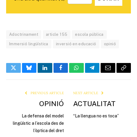
Adoctrinament
article 155
escola pública
Immersió lingüística
inversió en educació
opinió
Twitter
Bluesky
LinkedIn
Facebook
WhatsApp
Telegram
Email
Copy
Link
PREVIOUS ARTICLE
NEXT ARTICLE
OPINIÓ
ACTUALITAT
La defensa del model
“La llengua no es toca”
lingüístic a l’escola des de
l’òptica del dret