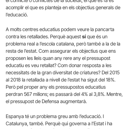
el conflicte o conflictes de la societat, el que es fa és
acomplir el que es planteja en els objectius generals de
l’educació.
A molts centres educatius podem veure la pancarta
contra les retallades. Perquè aquest
sí
que és un
problema real a l’escola catalana, però també a la de la
resta de l’estat. Com assegurar els objectius que ens
proposen les lleis quan any rere any el pressupost
educatiu es veu retallat? Com donar resposta a les
necessitats de la gran diversitat de criatures? Del 2015
al 2018 la retallada a nivell de l’estat ha sigut del 18%.
Però pel proper any els pressupostos educatius
perdran 567 milions; es passarà del 4% al 3,8%. Mentre,
el pressupost de Defensa augmentarà.
Espanya té un problema greu amb l’educació. I
Catalunya, també. Perquè qui governa a l’Estat i ha