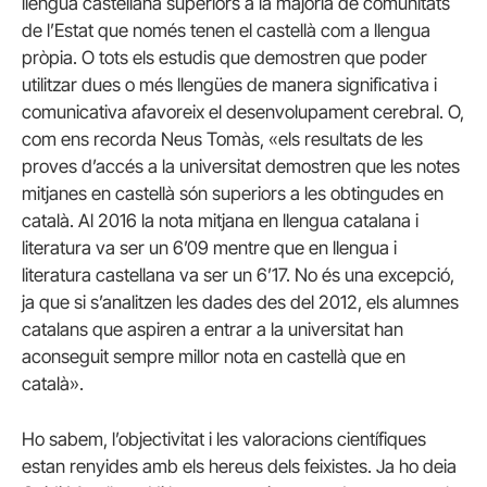
llengua castellana superiors a la majoria de comunitats
de l’Estat que només tenen el castellà com a llengua
pròpia. O tots els estudis que demostren que poder
utilitzar dues o més llengües de manera significativa i
comunicativa afavoreix el desenvolupament cerebral. O,
com ens recorda Neus Tomàs, «els resultats de les
proves d’accés a la universitat demostren que les notes
mitjanes en castellà són superiors a les obtingudes en
català. Al 2016 la nota mitjana en llengua catalana i
literatura va ser un 6’09 mentre que en llengua i
literatura castellana va ser un 6’17. No és una excepció,
ja que si s’analitzen les dades des del 2012, els alumnes
catalans que aspiren a entrar a la universitat han
aconseguit sempre millor nota en castellà que en
català».
Ho sabem, l’objectivitat i les valoracions científiques
estan renyides amb els hereus dels feixistes. Ja ho deia