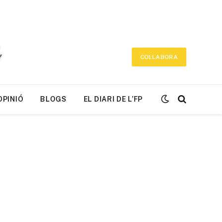
COL·LABORA
OPINIÓ
BLOGS
EL DIARI DE L’FP