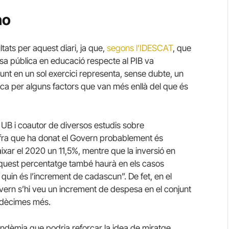
ho
tats per aquest diari, ja que,
segons l’IDESCAT
, que
esa pública en educació respecte al PIB va
unt en un sol exercici representa, sense dubte, un
ca per alguns factors que van més enllà del que és
la UB i coautor de diversos estudis sobre
ifra que ha donat el Govern probablement és
aixar el 2020 un 11,5%, mentre que la inversió en
aquest percentatge també haurà en els casos
e quin és l’increment de cadascun”. De fet, en el
vern s’hi veu un increment de despesa en el conjunt
t dècimes més.
pandèmia que podria reforçar la idea de miratge.