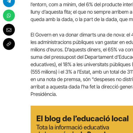
l’entorn, com a mínim, del 6% del producte inte
lluny d’aquesta fita; el que no sempre arribem 
queda amb la dada, o la part de la dada, que mé
El Govern en va donar dimarts una de nova: el 
les administracions públiques van gastar en educ
milions d’euros. D’aquests diners, el 65% va cor
suma del pressupost del Departament d’Educa
educatives), el 18% a les universitats públiques 
(555 milions) i el 3% a l’Estat, amb un total de 31
en una nota de premsa, són “despeses no distrib
arribat a aquesta dada l’ha fet la direcció gener
Presidència.