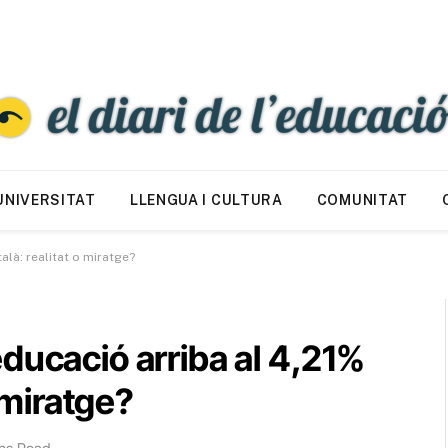
UNIVERSITAT
LLENGUA I CULTURA
COMUNITAT
alà: realitat o miratge?
ducació arriba al 4,21%
o miratge?