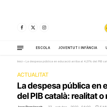
Facebook
X
Instagram
(Twitter)
ESCOLA
JOVENTUT I INFÀNCIA
Inici
»
La despesa pública en educació arriba al 4,21% del PIB cat
ACTUALITAT
La despesa pública en e
del PIB català: realitat 