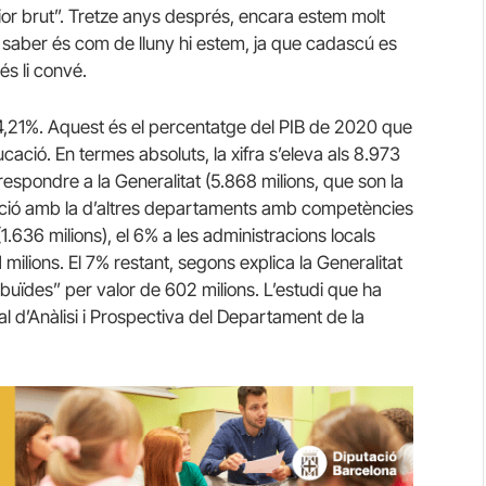
rior brut”. Tretze anys després, encara estem molt
a saber és com de lluny hi estem, ja que cadascú es
s li convé.
4,21%. Aquest és el percentatge del PIB de 2020 que
ació. En termes absoluts, la xifra s’eleva als 8.973
respondre a la Generalitat (5.868 milions, que son la
ció amb la d’altres departaments amb competències
(1.636 milions), el 6% a les administracions locals
1 milions. El 7% restant, segons explica la Generalitat
uïdes” per valor de 602 milions. L’estudi que ha
al d’Anàlisi i Prospectiva del Departament de la