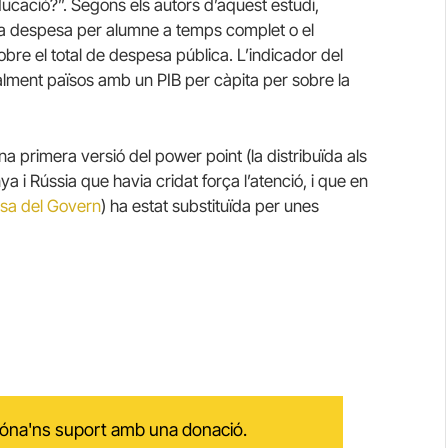
ucació?”. Segons els autors d’aquest estudi,
 la despesa per alumne a temps complet o el
re el total de despesa pública. L’indicador del
alment països amb un PIB per càpita per sobre la
a primera versió del power point (la distribuïda als
a i Rússia que havia cridat força l’atenció, i que en
msa del Govern
) ha estat substituïda per unes
 dóna'ns suport amb una donació.