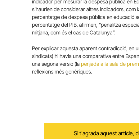
indicador per mesurar la despesa pública en Ed
s’haurien de considerar altres indicadors, com
percentatge de despesa pública en educació sob
percentatge del PIB, afirmen, “penalitza especi
mitjana, com és el cas de Catalunya”.
Per explicar aquesta aparent contradicció, en un
sindicats) hi havia una comparativa entre Espany
una segona versió (la
penjada a la sala de pre
reflexions més genèriques.
Si t'agrada aquest article,