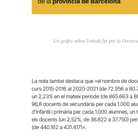
Un gràfic sobre l’estudi fet per la Direcc
La nota també destaca que «el nombre de docen
curs 2015-2016 al 2020-2021 (de 72.956 a 80.
un 2,23% en el mateix període (de 865.663 a 884
96,8 docents de secundària per cada 1.000 alum
d’infantil i primària per cada 1.000 alumnes, u
els docents (un 2,52%, de 36.822 a 37.750) per
(de 440.162 a 431.417)».