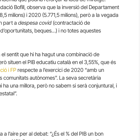
dació Bofill, observa que la inversió del Departament
8,5 milions) i 2020 (5.771,5 milions), però a la vegada
n part a
despesa covid
(contractació de
a d’oportunitats, beques…) i no totes aquestes
 el sentit que hi ha hagut una combinació de
erò situen el PIB educatiu català en el 3,55%, que és
ció i FP
respecte a l’exercici de 2020 “amb un
les comunitats autònomes”. La seva secretària
i ha una millora, però no sabem si serà conjuntural, i
estatal”.
a l’aire per al debat: “¿És el % del PIB un bon