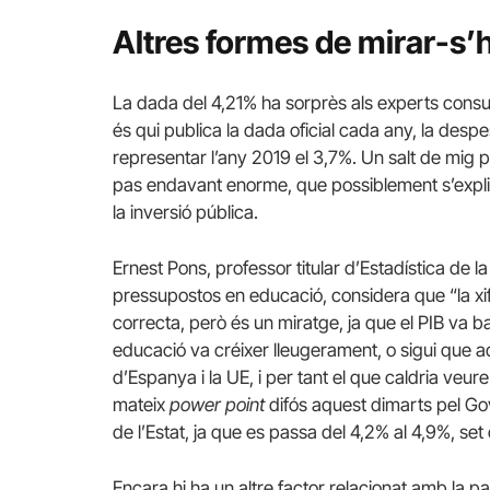
Altres formes de mirar-s’
La dada del 4,21% ha sorprès als experts consul
és qui publica la dada oficial cada any, la desp
representar l’any 2019 el 3,7%. Un salt de mig p
pas endavant enorme, que possiblement s’expli
la inversió pública.
Ernest Pons, professor titular d’Estadística de 
pressupostos en educació, considera que “la x
correcta, però és un miratge, ja que el PIB va b
educació va créixer lleugerament, o sigui que 
d’Espanya i la UE, i per tant el que caldria veur
mateix
power point
difós aquest dimarts pel Go
de l’Estat, ja que es passa del 4,2% al 4,9%, se
Encara hi ha un altre factor relacionat amb la 