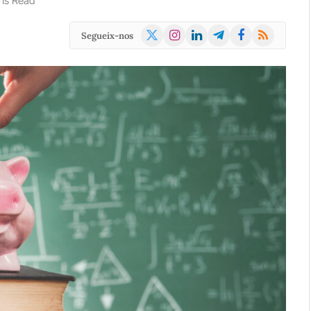
ns Read
X
Instagram
LinkedIn
Telegram
Facebook
RSS
Segueix-nos
(Twitter)