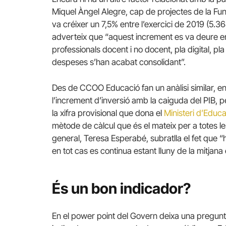
Miquel Àngel Alegre, cap de projectes de la Fun
va créixer un 7,5% entre l’exercici de 2019 (5.36
adverteix que “aquest increment es va deure e
professionals docent i no docent, pla digital, pl
despeses s’han acabat consolidant”.
Des de CCOO Educació fan un anàlisi similar, en
l’increment d’inversió amb la caiguda del PIB, p
la xifra provisional que dona el
Ministeri d’Educa
mètode de càlcul que és el mateix per a totes 
general, Teresa Esperabé, subratlla el fet que “h
en tot cas es continua estant lluny de la mitjana 
És un bon indicador?
En el power point del Govern deixa una pregunta 