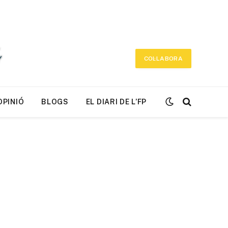
COL·LABORA
OPINIÓ
BLOGS
EL DIARI DE L’FP