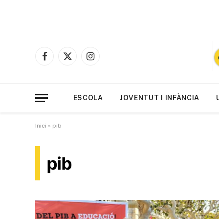
Facebook
X
Instagram
(Twitter)
ESCOLA
JOVENTUT I INFÀNCIA
Inici
»
pib
pib