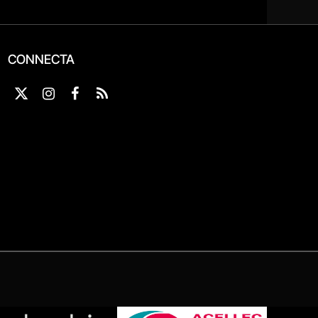
CONNECTA
X
Instagram
Facebook
RSS
(Twitter)