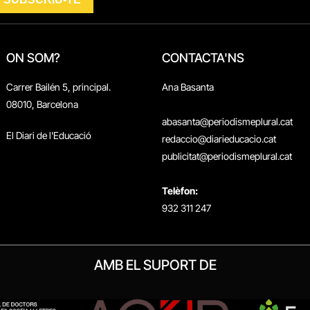
ON SOM?
CONTACTA'NS
Carrer Bailén 5, principal.
Ana Basanta
08010, Barcelona
abasanta@periodismeplural.cat
El Diari de l'Educació
redaccio@diarieducacio.cat
publicitat@periodismeplural.cat
Telèfon:
932 311 247
AMB EL SUPORT DE