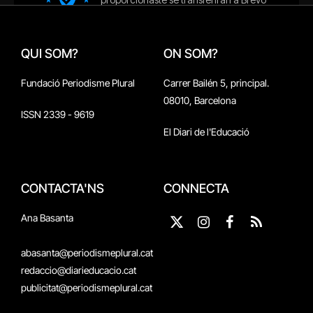
QUI SOM?
ON SOM?
Fundació Periodisme Plural
Carrer Bailén 5, principal.
08010, Barcelona
ISSN 2339 - 9619
El Diari de l'Educació
CONTACTA'NS
CONNECTA
Ana Basanta
X
Instagram
Facebook
RSS
(Twitter)
abasanta@periodismeplural.cat
redaccio@diarieducacio.cat
publicitat@periodismeplural.cat