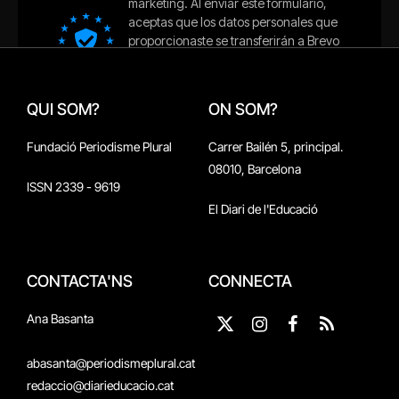
QUI SOM?
ON SOM?
Fundació Periodisme Plural
Carrer Bailén 5, principal.
08010, Barcelona
ISSN 2339 - 9619
El Diari de l'Educació
CONTACTA'NS
CONNECTA
Ana Basanta
X
Instagram
Facebook
RSS
(Twitter)
abasanta@periodismeplural.cat
redaccio@diarieducacio.cat