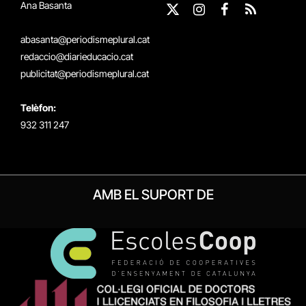
Ana Basanta
X
Instagram
Facebook
RSS
(Twitter)
abasanta@periodismeplural.cat
redaccio@diarieducacio.cat
publicitat@periodismeplural.cat
Telèfon:
932 311 247
AMB EL SUPORT DE