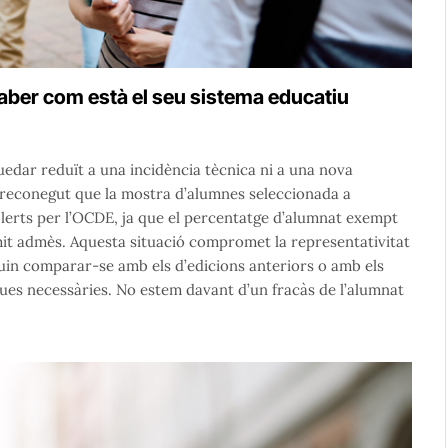
aber com està el seu sistema educatiu
uedar reduït a una incidència tècnica ni a una nova
n reconegut que la mostra d’alumnes seleccionada a
blerts per l’OCDE, ja que el percentatge d’alumnat exempt
mit admès. Aquesta situació compromet la representativitat
guin comparar-se amb els d’edicions anteriors o amb els
tiques necessàries. No estem davant d’un fracàs de l’alumnat