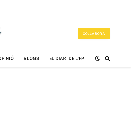
COL·LABORA
OPINIÓ
BLOGS
EL DIARI DE L’FP
r)