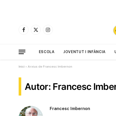
Facebook
X
Instagram
(Twitter)
ESCOLA
JOVENTUT I INFÀNCIA
Inici
»
Arxius de Francesc Imbernon
Autor: Francesc Imbe
Francesc Imbernon