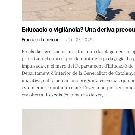
Educació o vigilància? Una deriva preocup
Francesc Imbernon
abril 27, 2026
En els darrers temps, assistim a un desplaçament pro
prioritzen el control per damunt de la pedagogia. La pr
impulsada en el marc del Departament d’Educació de 
Departament d’Interior de la Generalitat de Cataluny
iniciativa, cal formular una pregunta essencial: quin 
estem contribuint a formar? L’escola no pot ser conc
encoberta. L’escola és, o hauria de ser,…