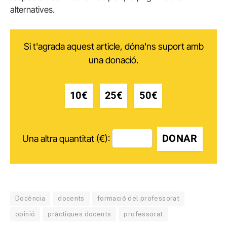
alternatives.
Si t'agrada aquest article, dóna'ns suport amb
una donació.
10€
25€
50€
DONAR
Una altra quantitat (€):
Docència
docents
formació del professorat
opinió
pràctiques docents
professorat