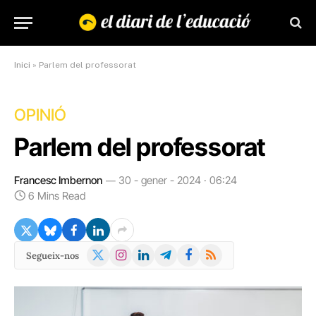
Inici
»
Parlem del professorat
OPINIÓ
Parlem del professorat
Francesc Imbernon
30 - gener - 2024 · 06:24
6 Mins Read
X
Instagram
LinkedIn
Telegram
Facebook
RSS
Segueix-nos
(Twitter)