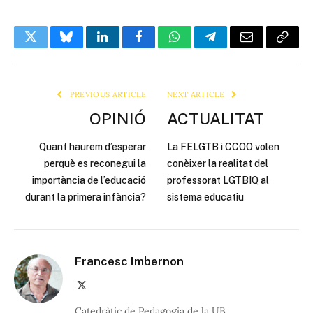
Twitter
Bluesky
LinkedIn
Facebook
WhatsApp
Telegram
Email
Copy
Link
PREVIOUS ARTICLE
NEXT ARTICLE
OPINIÓ
ACTUALITAT
Quant haurem d’esperar
La FELGTB i CCOO volen
perquè es reconegui la
conèixer la realitat del
importància de l’educació
professorat LGTBIQ al
durant la primera infància?
sistema educatiu
Francesc Imbernon
X
(Twitter)
Catedràtic de Pedagogia de la UB