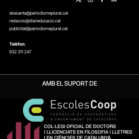
X
Instagram
Facebook
RSS
(Twitter)
abasanta@periodismeplural.cat
redaccio@diarieducacio.cat
publicitat@periodismeplural.cat
Telèfon:
932 311 247
AMB EL SUPORT DE