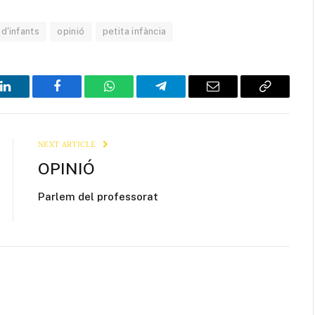
 d'infants
opinió
petita infància
LinkedIn
Facebook
WhatsApp
Telegram
Email
Copy
Link
NEXT ARTICLE
OPINIÓ
Parlem del professorat