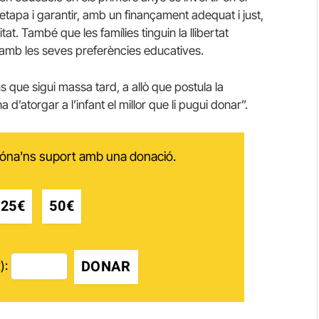
etapa i garantir, amb un finançament adequat i just,
tat. També que les famílies tinguin la llibertat
i amb les seves preferències educatives.
s que sigui massa tard, a allò que postula la
’atorgar a l’infant el millor que li pugui donar”.
 dóna'ns suport amb una donació.
25€
50€
DONAR
):