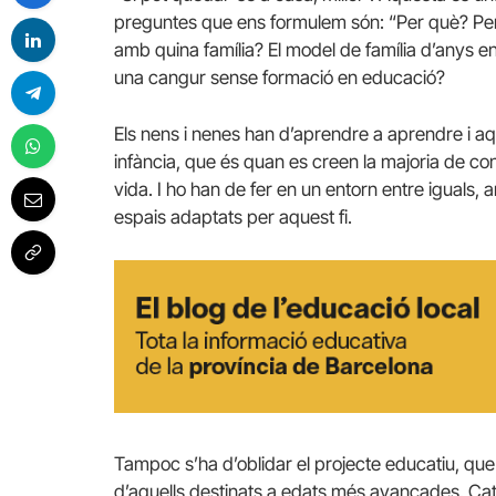
preguntes que ens formulem són: “Per què? Per 
amb quina família? El model de família d’anys 
una cangur sense formació en educació?
Els nens i nenes han d’aprendre a aprendre i aq
infància, que és quan es creen la majoria de con
vida. I ho han de fer en un entorn entre iguals
espais adaptats per aquest fi.
Tampoc s’ha d’oblidar el projecte educatiu, que és
d’aquells destinats a edats més avançades. Cat