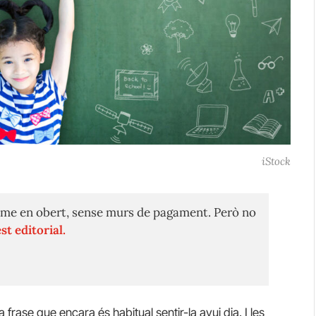
iStock
me en obert, sense murs de pagament. Però no
st editorial.
 frase que encara és habitual sentir-la avui dia. I les