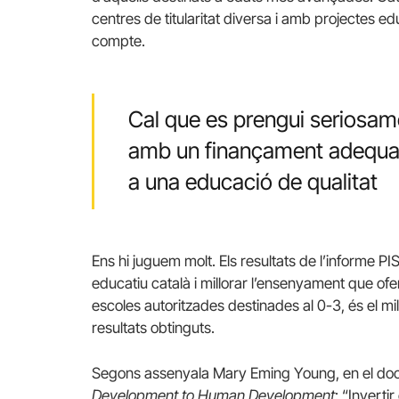
centres de titularitat diversa i amb projectes e
compte.
Cal que es prengui seriosame
amb un finançament adequat i 
a una educació de qualitat
Ens hi juguem molt. Els resultats de l’informe P
educatiu català i millorar l’ensenyament que ofer
escoles autoritzades destinades al 0-3, és el mil
resultats obtinguts.
Segons assenyala Mary Eming Young, en el do
Development to Human Development
: “Inverti