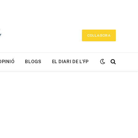
COL·LABORA
OPINIÓ
BLOGS
EL DIARI DE L’FP