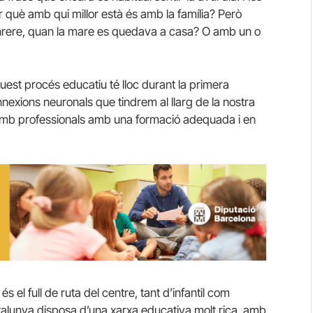
què amb qui millor està és amb la família? Però
enrere, quan la mare es quedava a casa? O amb un o
uest procés educatiu té lloc durant la primera
nexions neuronals que tindrem al llarg de la nostra
, amb professionals amb una formació adequada i en
 el full de ruta del centre, tant d’infantil com
alunya disposa d’una xarxa educativa molt rica, amb