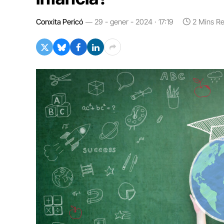
Conxita Pericó
29 - gener - 2024 · 17:19
2 Mins R