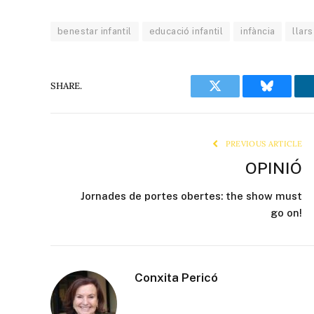
benestar infantil
educació infantil
infància
llars
SHARE.
Twitter
Bluesky
PREVIOUS ARTICLE
OPINIÓ
Jornades de portes obertes: the show must
go on!
Conxita Pericó