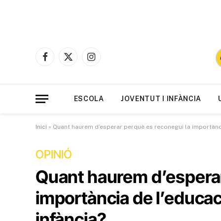
Facebook
X
Instagram
(Twitter)
ESCOLA
JOVENTUT I INFÀNCIA
Inici
»
Quant haurem d’esperar perquè es reconegui la importànci
OPINIÓ
Quant haurem d’esperar
importància de l’educac
infància?