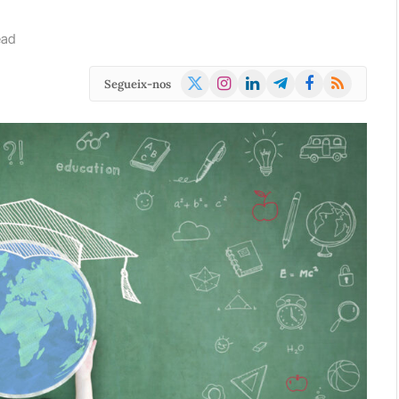
ead
X
Instagram
LinkedIn
Telegram
Facebook
RSS
Segueix-nos
(Twitter)