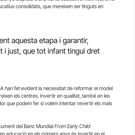
ducatius consolidats, que mereixen ser tinguts en
nt aquesta etapa i garantir,
just, que tot infant tingui dret
ISA han fet evident la necessitat de reformar el model
eixen els centres. Invertir en qualitat, també en les
lor que podem fer si volem intentar revertir els mals
cument del Banc Mundial
From Early Child
r en educació en els primers anys és invertir en el