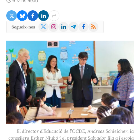
6 Mins Read
X
Instagram
LinkedIn
Telegram
Facebook
RSS
Segueix-nos
(Twitter)
El director d’Educació de l’OCDE, Andreas Schleicher, la
consellera Esther Niubó i el president Salvador Illa a l’escola