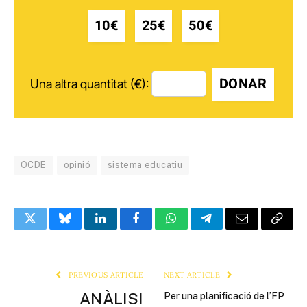
10€
25€
50€
DONAR
Una altra quantitat (€):
OCDE
opinió
sistema educatiu
Twitter
Bluesky
LinkedIn
Facebook
WhatsApp
Telegram
Email
Copy
Link
PREVIOUS ARTICLE
NEXT ARTICLE
ANÀLISI
Per una planificació de l’FP