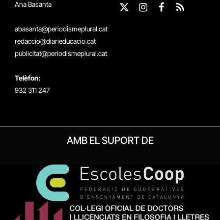
Ana Basanta
X
Instagram
Facebook
RSS
(Twitter)
abasanta@periodismeplural.cat
redaccio@diarieducacio.cat
publicitat@periodismeplural.cat
Telèfon:
932 311 247
AMB EL SUPORT DE