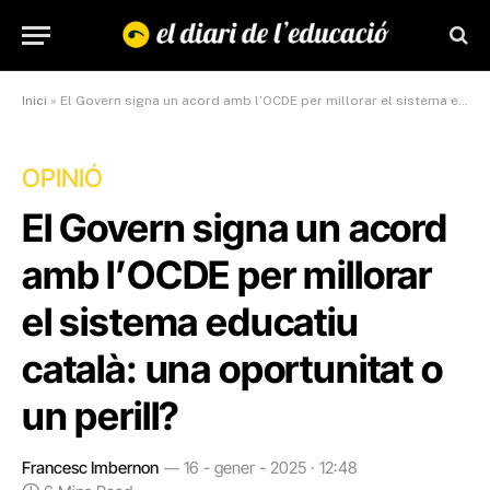
Inici
»
El Govern signa un acord amb l’OCDE per millorar el sistema educatiu català: una oportunitat o un perill?
OPINIÓ
El Govern signa un acord
amb l’OCDE per millorar
el sistema educatiu
català: una oportunitat o
un perill?
Francesc Imbernon
16 - gener - 2025 · 12:48