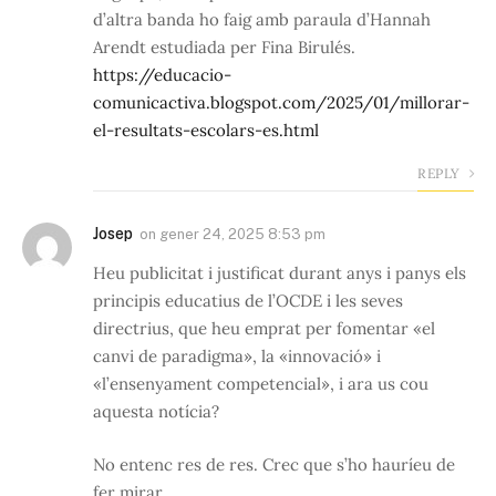
d’altra banda ho faig amb paraula d’Hannah
Arendt estudiada per Fina Birulés.
https://educacio-
comunicactiva.blogspot.com/2025/01/millorar-
el-resultats-escolars-es.html
REPLY
Josep
on
gener 24, 2025 8:53 pm
Heu publicitat i justificat durant anys i panys els
principis educatius de l’OCDE i les seves
directrius, que heu emprat per fomentar «el
canvi de paradigma», la «innovació» i
«l’ensenyament competencial», i ara us cou
aquesta notícia?
No entenc res de res. Crec que s’ho hauríeu de
fer mirar.