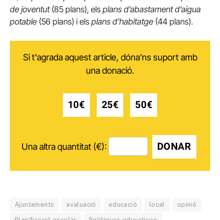
de joventut
(85 plans), els
plans d’abastament d’aigua
potable
(56 plans) i els
plans d’habitatge
(44 plans).
Si t'agrada aquest article, dóna'ns suport amb
una donació.
10€
25€
50€
DONAR
Una altra quantitat (€):
Ajuntaments
avaluació
educació
local
opinió
Planificació escolar
Polítiques educatives