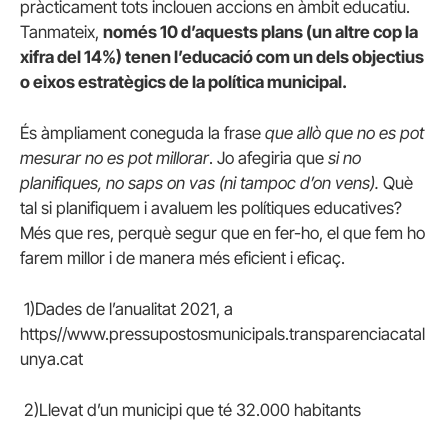
pràcticament tots inclouen accions en àmbit educatiu.
Tanmateix,
només 10 d’aquests plans (un altre cop la
xifra del 14%) tenen l’educació com un dels objectius
o eixos estratègics de la política municipal.
És àmpliament coneguda la frase
que allò que no es pot
mesurar no es pot millorar
. Jo afegiria que
si no
planifiques, no saps on vas (ni tampoc d’on vens).
Què
tal si planifiquem i avaluem les polítiques educatives?
Més que res, perquè segur que en fer-ho, el que fem ho
farem millor i de manera més eficient i eficaç.
1)Dades de l’anualitat 2021, a
https//www.pressupostosmunicipals.transparenciacatal
unya.cat
2)Llevat d’un municipi que té 32.000 habitants