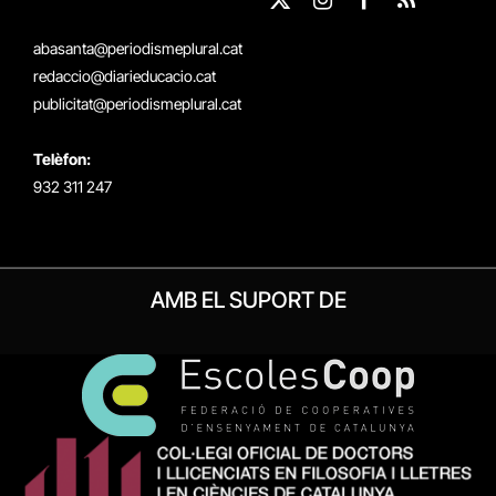
X
Instagram
Facebook
RSS
(Twitter)
abasanta@periodismeplural.cat
redaccio@diarieducacio.cat
publicitat@periodismeplural.cat
Telèfon:
932 311 247
AMB EL SUPORT DE