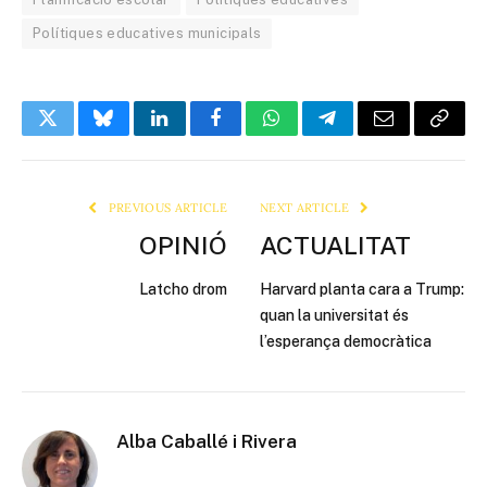
Polítiques educatives municipals
Twitter
Bluesky
LinkedIn
Facebook
WhatsApp
Telegram
Email
Copy
Link
PREVIOUS ARTICLE
NEXT ARTICLE
OPINIÓ
ACTUALITAT
Latcho drom
Harvard planta cara a Trump:
quan la universitat és
l’esperança democràtica
Alba Caballé i Rivera