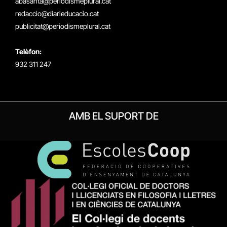
abasanta@periodismeplural.cat
redaccio@diarieducacio.cat
publicitat@periodismeplural.cat
Telèfon:
932 311 247
AMB EL SUPORT DE