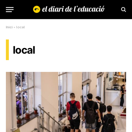
Inici
»
local
local