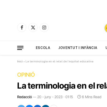
Facebook
X
Instagram
(Twitter)
ESCOLA
JOVENTUT I INFÀNCIA
Inici
»
La terminologia en el relat de l’equitat educativa
OPINIÓ
La terminologia en el rel
Redacció
20 - juny - 2023 · 01:15
6 Mins Read