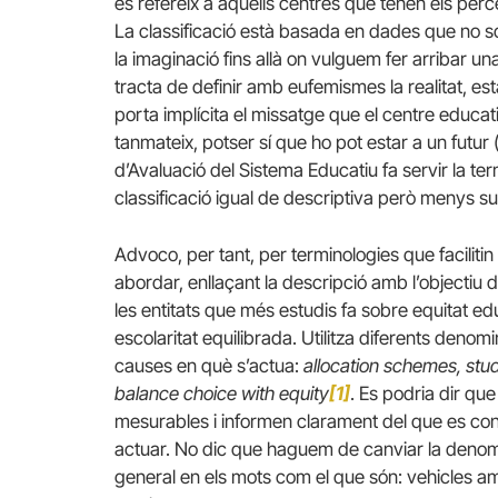
es refereix a aquells centres que tenen els perc
La classificació està basada en dades que no són
la imaginació fins allà on vulguem fer arribar 
tracta de definir amb eufemismes la realitat, e
porta implícita el missatge que el centre educat
tanmateix, potser sí que ho pot estar a un futur (o
d’Avaluació del Sistema Educatiu fa servir la te
classificació igual de descriptiva però menys s
Advoco, per tant, per terminologies que facilitin 
abordar, enllaçant la descripció amb l’objectiu 
les entitats que més estudis fa sobre equitat ed
escolaritat equilibrada. Utilitza diferents denomi
causes en què s’actua:
allocation schemes, stu
balance choice with equity
[1]
. Es podria dir qu
mesurables i informen clarament del que es cons
actuar. No dic que haguem de canviar la denomi
general en els mots com el que són: vehicles amb