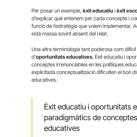
Per posar un exemple,
èxit educatiu
i
èxit esc
d’explicar què entenem per cada concepte i com
funció de l’estratègia que volem implementar. Aq
està massa sovint absent del relat.
Una altra terminologia tant poderosa com difícil d
d’
oportunitats educatives
. Èxit educatiu i o
conceptes irrenunciables en les polítiques educ
explicitada conceptualització dificulten el bon d
educatives.
Èxit educatiu i oportunitats
paradigmàtics de conceptes i
educatives