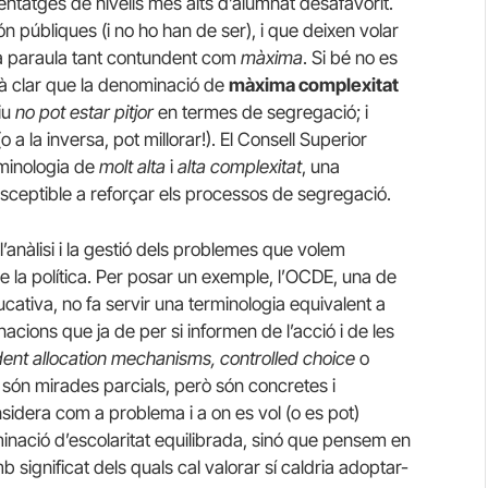
entatges de nivells més alts d’alumnat desafavorit.
 públiques (i no ho han de ser), i que deixen volar
una paraula tant contundent com
màxima
. Si bé no es
stà clar que la denominació de
màxima complexitat
iu
no pot estar pitjor
en termes de segregació; i
 a la inversa, pot millorar!). El Consell Superior
rminologia de
molt alta
i
alta complexitat
, una
usceptible a reforçar els processos de segregació.
l’anàlisi i la gestió dels problemes que volem
de la política. Per posar un exemple, l’OCDE, una de
ucativa, no fa servir una terminologia equivalent a
nacions que ja de per si informen de l’acció i de les
dent allocation mechanisms, controlled choice
o
e són mirades parcials, però són concretes i
idera com a problema i a on es vol (o es pot)
nació d’escolaritat equilibrada, sinó que pensem en
 significat dels quals cal valorar sí caldria adoptar-