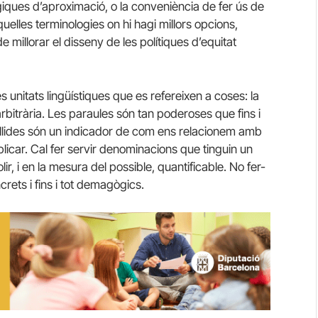
giques d’aproximació, o la conveniència de fer ús de
quelles terminologies on hi hagi millors opcions,
 millorar el disseny de les polítiques d’equitat
unitats lingüístiques que es refereixen a coses: la
arbitrària. Les paraules són tan poderoses que fins i
collides són un indicador de com ens relacionem amb
licar. Cal fer servir denominacions que tinguin un
olir, i en la mesura del possible, quantificable. No fer-
crets i fins i tot demagògics.