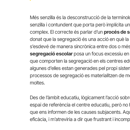
Més senzilla és la desconstrucció de la termino
senzilla i contundent que porta però implícita un
complex. El correcte és parlar d’un
procés de s
donat que la segregació és una acció en què la s
s’esdevé de mane­ra sincrònica entre dos o més
segregació escolar
posa un focus excessiu en l’
que comporten la segregació en els centres educ
algunes d’elles estan generades pel propi siste
processos de segregació es materialitzen de mol
moltes.
Des de l’àmbit educatiu, lògicament l’acció sob
espai de referència el centre educatiu, però no
que ens informen de les causes subjacents. Aq
eficàcia, i m’atreviria a dir que frustrant i incom