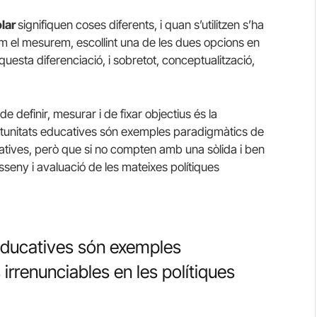
olar
signifiquen coses diferents, i quan s’utilitzen s’ha
 el mesurem, escollint una de les dues opcions en
uesta diferenciació, i sobretot, conceptualització,
e definir, mesurar i de fixar objectius és la
portunitats educatives són exemples paradigmàtics de
atives, però que si no compten amb una sòlida i ben
isseny i avaluació de les mateixes polítiques
 educatives són exemples
rrenunciables en les polítiques