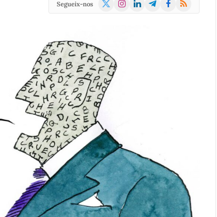
X
Instagram
LinkedIn
Telegram
Facebook
RSS
Segueix-nos
(Twitter)