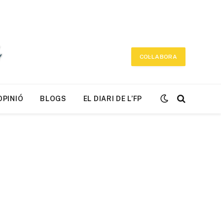
COL·LABORA
OPINIÓ
BLOGS
EL DIARI DE L’FP