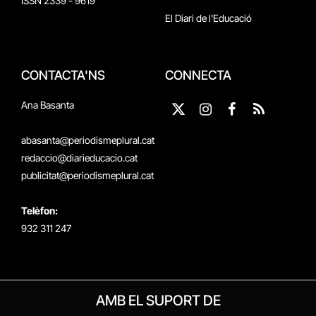
ISSN 2339 - 9619
El Diari de l'Educació
CONTACTA'NS
CONNECTA
Ana Basanta
X
Instagram
Facebook
RSS
(Twitter)
abasanta@periodismeplural.cat
redaccio@diarieducacio.cat
publicitat@periodismeplural.cat
Telèfon:
932 311 247
AMB EL SUPORT DE