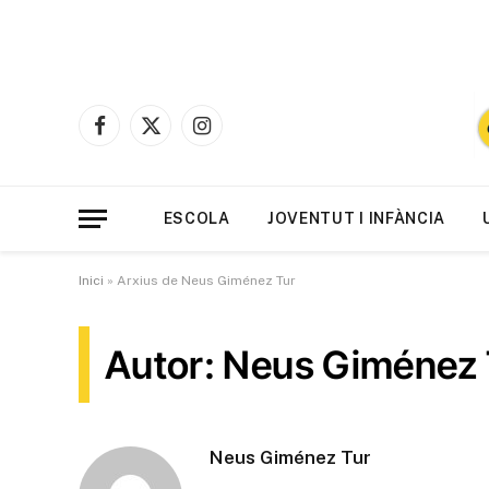
Facebook
X
Instagram
(Twitter)
ESCOLA
JOVENTUT I INFÀNCIA
Inici
»
Arxius de Neus Giménez Tur
Autor: Neus Giménez 
Neus Giménez Tur