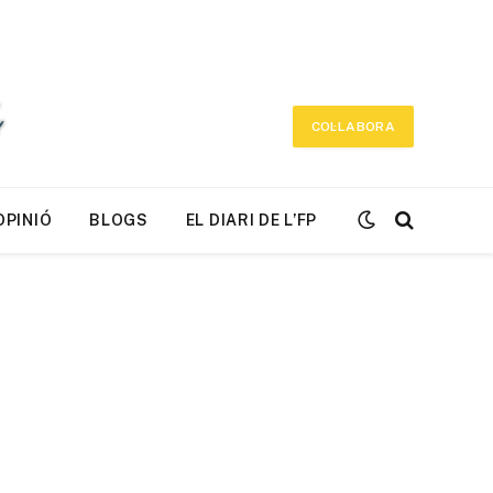
COL·LABORA
OPINIÓ
BLOGS
EL DIARI DE L’FP