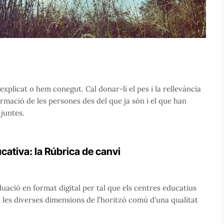
plicat o hem conegut. Cal donar-li el pes i la rellevància
rmació de les persones des del que ja són i el que han
 juntes.
cativa: la Rúbrica de canvi
luació en format digital per tal que els centres educatius
 les diverses dimensions de l’horitzó comú d’una qualitat