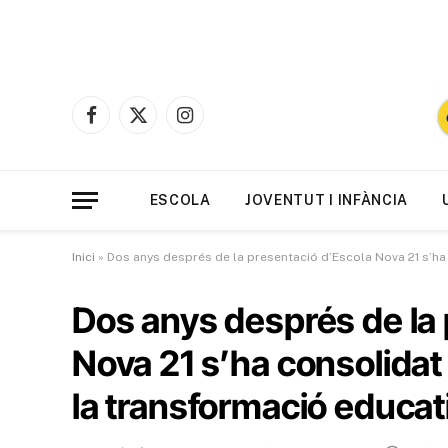
Facebook
X
Instagram
(Twitter)
ESCOLA
JOVENTUT I INFÀNCIA
Inici
»
Dos anys després de la presentació d’Escola Nova 21 s’ha
Dos anys després de la 
Nova 21 s’ha consolidat
la transformació educat