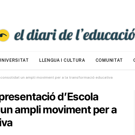
UNIVERSITAT
LLENGUA I CULTURA
COMUNITAT
 consolidat un ampli moviment per a la transformació educativa
presentació d’Escola
 un ampli moviment per a
iva