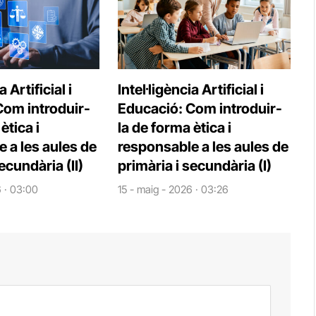
a Artificial i
Intel·ligència Artificial i
Com introduir-
Educació: Com introduir-
ètica i
la de forma ètica i
 a les aules de
responsable a les aules de
ecundària (II)
primària i secundària (I)
6 · 03:00
15 - maig - 2026 · 03:26