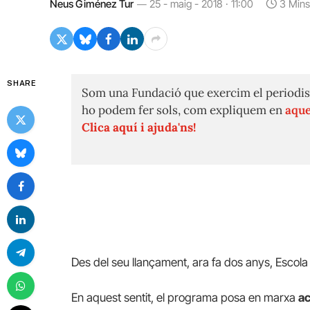
Neus Giménez Tur
25 - maig - 2018 · 11:00
3 Min
SHARE
Som una Fundació que exercim el periodis
ho podem fer sols, com expliquem en
aque
Clica aquí i ajuda'ns!
Des del seu llançament, ara fa dos anys, Escol
En aquest sentit, el programa posa en marxa
ac