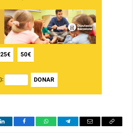
25€
50€
DONAR
):
LinkedIn
Facebook
WhatsApp
Telegram
Email
Copy