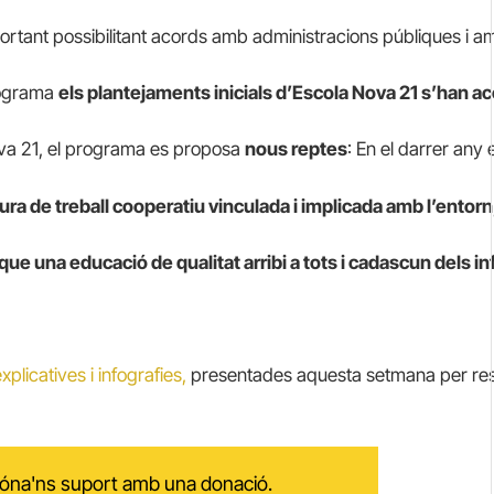
ant possibilitant acords amb administracions públiques i amb 
rograma
els plantejaments inicials d’Escola Nova 21 s’han a
Nova 21, el programa es proposa
nous reptes
: En el darrer any 
ura de treball cooperatiu vinculada i implicada amb l’entorn
ue una educació de qualitat arribi a tots i cadascun dels in
plicatives i infografies,
presentades aquesta setmana per resu
 dóna'ns suport amb una donació.