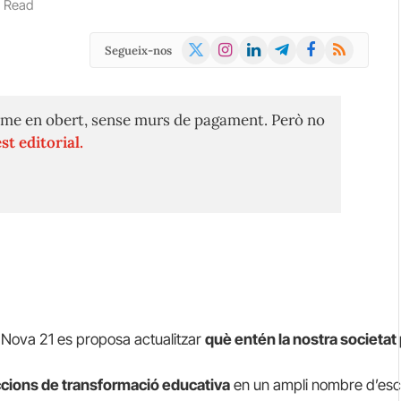
s Read
X
Instagram
LinkedIn
Telegram
Facebook
RSS
Segueix-nos
(Twitter)
me en obert, sense murs de pagament. Però no
st editorial.
a Nova 21 es proposa
actualitzar
què entén la nostra societat
cions de transformació educativa
en un ampli nombre d’escol