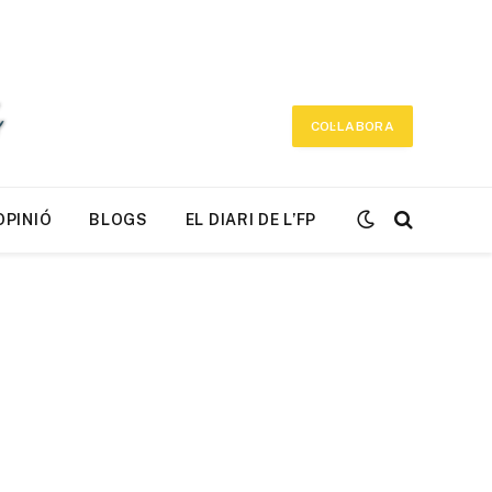
COL·LABORA
OPINIÓ
BLOGS
EL DIARI DE L’FP