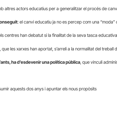
altres actors educatius per a generalitzar el procés de canvi
conseguit
: el canvi educatiu ja no es percep com una “moda” o 
els centres
han debatut si la finalitat de la seva tasca educati
, que les xarxes han aportat, s’arreli a la normalitat del treb
fants, ha d’esdevenir una política pública
, que vinculi admini
mir aquests dos anys i apuntar els nous propòsits