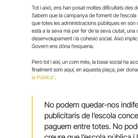
Tot i això, ens han posat moltes dificultats des
Sabem que la campanya de foment de l’escola p
que totes les administracions públiques en són 
està a la seva mà per fer de la seva
ciutat, una
desenvolupament i la cohesió social. Això impli
Govern ens dóna l’esquena.
Però tot i així, un com més, la base social ha ac
finalment som aquí, en aquesta plaça, per donar
la Pública”
.
No podem quedar-nos indife
publicitaris de l’escola conc
paguem entre totes.
No pod
creure que l’escola pública i