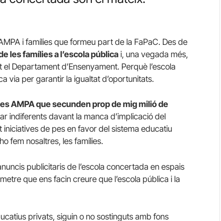
s AMPA i famílies que formeu part de la FaPaC.
Des de
e les famílies a l’escola pública
i, una vegada més,
t el Departament d’Ensenyament. Perquè l’escola
ica via per garantir la igualtat d’oportunitats.
les AMPA que secunden prop de mig milió de
r indiferents davant la manca d’implicació del
niciatives de pes en favor del sistema educatiu
ho fem nosaltres, les famílies.
uncis publicitaris de l’escola concertada en espais
tre que ens facin creure que l’escola pública i la
catius privats, siguin o no sostinguts amb fons