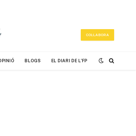
COL·LABORA
OPINIÓ
BLOGS
EL DIARI DE L’FP