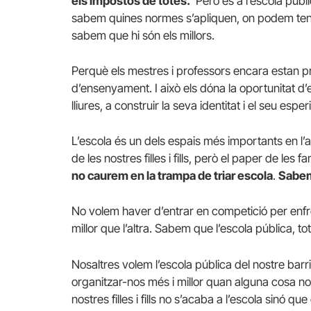
els impostos de totes.
Però és a l’escola públic
sabem quines normes s’apliquen, on podem teni
sabem que hi són els millors.
Perquè els mestres i professors encara estan prote
d’ensenyament. I això els dóna la oportunitat d’en
lliures, a construir la seva identitat i el seu esperit
L’escola és un dels espais més importants en l’a
de les nostres filles i fills, però el paper de les 
no caurem en la trampa de triar escola
.
Sabem 
No volem haver d’entrar en competició per enfro
millor que l’altra. Sabem que l’escola pública, to
Nosaltres volem l’escola pública del nostre barr
organitzar-nos més i millor quan alguna cosa n
nostres filles i fills no s’acaba a l’escola sinó qu