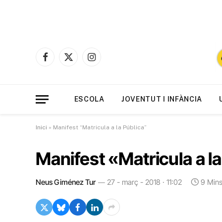
Facebook
X
Instagram
(Twitter)
ESCOLA
JOVENTUT I INFÀNCIA
Inici
»
Manifest “Matricula a la Pública”
Manifest «Matricula a l
Neus Giménez Tur
27 - març - 2018 · 11:02
9 Min