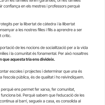
a on les famílies tenim garanties, on les famílies
r confiança en els mestres i professors perquè
gits per la llibertat de càtedra i la llibertat
senyar a les nostres filles i fills a aprendre a ser
 crític.
portació de les nocions de socialització per a la vida
famílies i la comunitat és fonamental. Per això nosaltres
que aquesta tria ens divideix.
ntar escoles i projectes i determinar que una és
ta l’escola pública, és de qualitat i ho reivindiquem.
i perquè ens permet fer xarxa, fer comunitat,
o funciona bé. Perquè sabem que l’educació de les
e continua al barri, segueix a casa, es consolida al