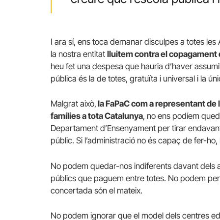
I ara sí, ens toca demanar disculpes a totes le
la nostra entitat
lluitem contra el copagament d
heu fet una despesa que hauria d’haver assumi
pública és la de totes, gratuïta i universal i la ún
Malgrat això,
la FaPaC com a representant de 
famílies a tota Catalunya
, no ens podíem queda
Departament d’Ensenyament per tirar endavant i
públic. Si l’administració no és capaç de fer-ho, 
No podem quedar-nos indiferents davant dels an
públics que paguem entre totes.
No podem perme
concertada són el mateix.
No podem ignorar que el model dels centres edu