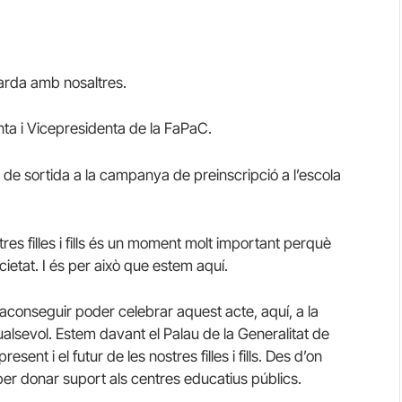
arda amb nosaltres.
nta i Vicepresidenta de la FaPaC.
 de sortida a la campanya de preinscripció a l’escola
es filles i fills és un moment molt important perquè
cietat. I és per això que estem aquí.
aconseguir poder celebrar aquest acte, aquí, a la
ualsevol. Estem davant el Palau de la Generalitat de
sent i el futur de les nostres filles i fills. Des d’on
r donar suport als centres educatius públics.