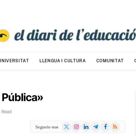
UNIVERSITAT
LLENGUA I CULTURA
COMUNITAT
a Pública»
s Read
X
Instagram
LinkedIn
Telegram
Facebook
RSS
Segueix-nos
(Twitter)