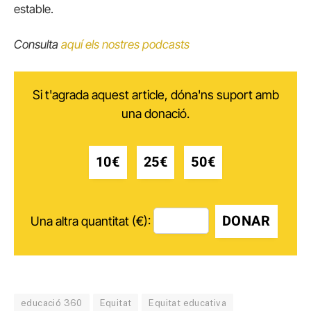
estable.
Consulta
aquí els nostres podcasts
Si t'agrada aquest article, dóna'ns suport amb
una donació.
10€
25€
50€
DONAR
Una altra quantitat (€):
educació 360
Equitat
Equitat educativa