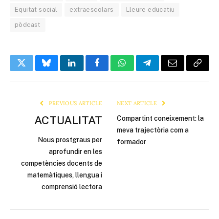
Equitat social
extraescolars
Lleure educatiu
pòdcast
Twitter
Bluesky
LinkedIn
Facebook
WhatsApp
Telegram
Email
Copy
Link
PREVIOUS ARTICLE
NEXT ARTICLE
ACTUALITAT
Compartint coneixement: la
meva trajectòria com a
Nous prostgraus per
formador​
aprofundir en les
competències docents de
matemàtiques, llengua i
comprensió lectora