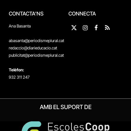
CONTACTA'NS
CONNECTA
Ana Basanta
X
Instagram
Facebook
RSS
(Twitter)
abasanta@periodismeplural.cat
redaccio@diarieducacio.cat
publicitat@periodismeplural.cat
Telèfon:
932 311 247
AMB EL SUPORT DE